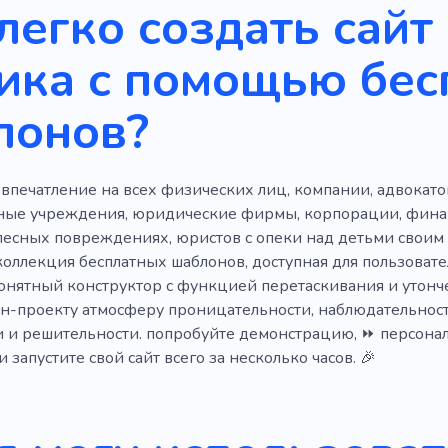
легко создать сайт
ное бюро
Помощь
Секрет
Оружие
Охранни
ика с помощью бес
Наблюдение
Предотвращение преступности
Сл
лонов?
ание
Консалтинг
Стратегия
Маркетинг
Анал
говая компания
Управление
Профессиональные усл
впечатление на всех физических лиц, компании, адвокато
т
Кабинет для переговоров
Реформ
Осада
ные учреждения, юридические фирмы, корпорации, фина
Финансы
Семья
Консультация
елесных повреждениях, юристов с опеки над детьми свои
коллекция бесплатных шаблонов, доступная для пользоват
онятный конструктор с функцией перетаскивания и утонч
н-проекту атмосферу проницательности, наблюдательности
 и решительности. попробуйте демонстрацию, ⏩ персонал
 запустите свой сайт всего за несколько часов. 🎉