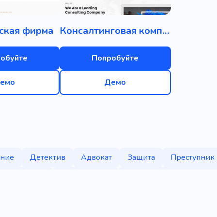
ская фирма
Консалтинговая компания
обуйте
Попробуйте
емо
Демо
ание
Детектив
Адвокат
Защита
Преступник
е агентство
Безопасность
Охранное сопровожден
гентство
Убийство
Офицер охраны
Защита
ая фирма
Лицо в гражданском
Секретный агент