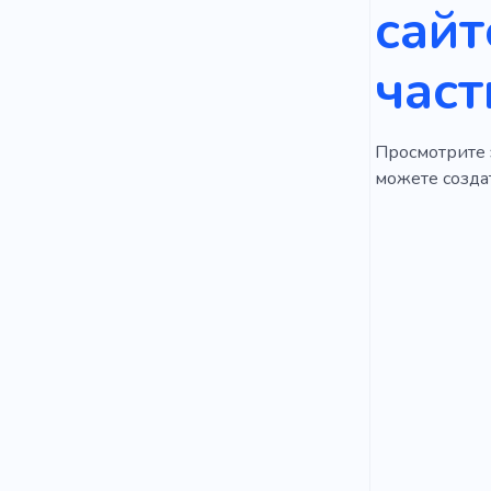
сайт
част
Просмотрите э
можете создат