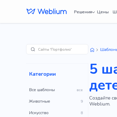
Решения
Цены
Ш
Сайты 'Портфолио'
Шаблон
Поиск
5 ш
Категории
дет
Все шаблоны
все
Создайте св
Животные
9
Weblium.
Искусство
8