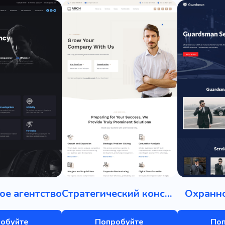
ое агентство
Стратегический консалтинг
Охранно
обуйте
Попробуйте
По