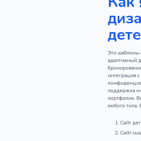
Как 
диза
дете
Эти шаблоны 
адаптивный ди
бронирования
интеграция с
конфиденциал
поддержка онл
портфолио. Вы
любого типа. 
Сайт де
Сайт сы