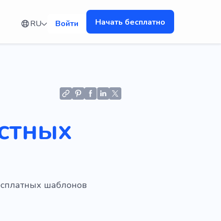
Начать бесплатно
RU
Войти
астных
бесплатных шаблонов