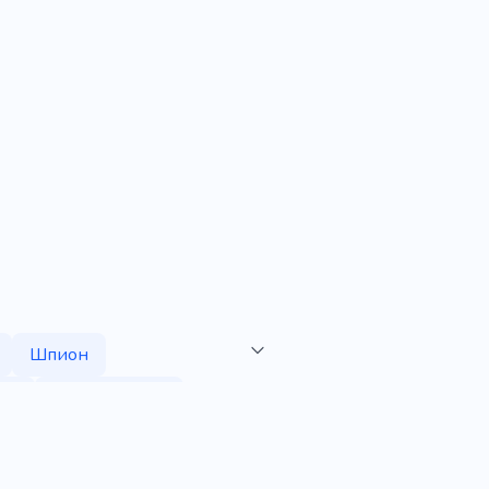
Шпион
ие
Преступность
Компания
Закон