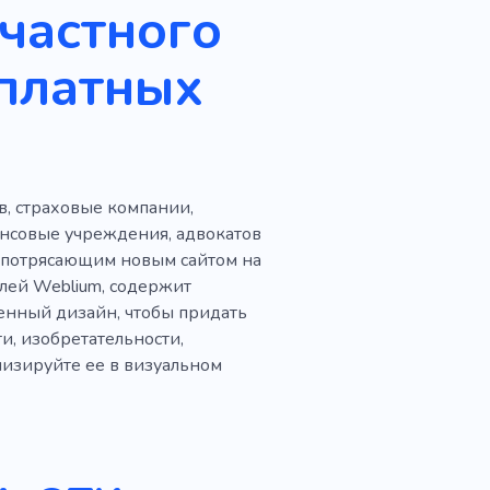
 частного
к
Нанять телохранителя
платных
ужбы безопасности
итика
Инвестиции
уги
Анализ рынка
в, страховые компании,
Управление проектами
нсовые учреждения, адвокатов
м потрясающим новым сайтом на
елей Weblium, содержит
енный дизайн, чтобы придать
, изобретательности,
изируйте ее в визуальном