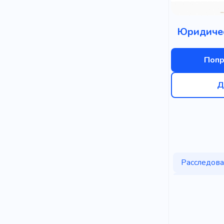
Юридиче
Попр
Д
Расследов
Детективно
Охранное а
Юридическ