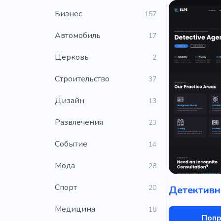
Бизнес
157
Автомобиль
17
Церковь
2
Строительство
37
Дизайн
13
Развлечения
23
Событие
14
Мода
28
Cпорт
20
Детективн
Медицина
18
Попр