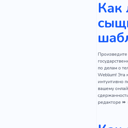
Как 
Следствен
сыщ
Охранник
шаб
Преследов
Консалтин
Произведите 
Консультан
государствен
Экономика
по делам о т
Weblium! Эта 
интуитивно п
вашему онлай
сдержанности
редакторе ⏩ и