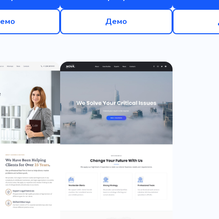
емо
Демо