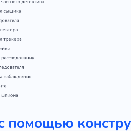
 частного детектива
а сыщика
дователя
спектора
а трекера
ейки
 расследования
ледователя
а наблюдения
нта
 шпиона
с помощью констр