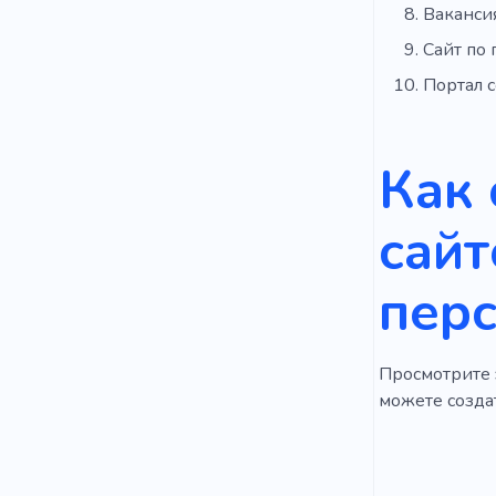
Ваканси
Сайт по 
Портал 
Как 
сайт
пер
Просмотрите э
можете создат