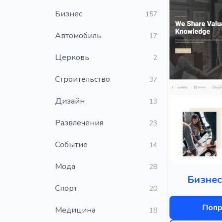
Бизнес
157
Автомобиль
17
Церковь
2
Строительство
37
Дизайн
13
Развлечения
23
Событие
14
Мода
28
Бизнес
Cпорт
20
Попр
Медицина
18