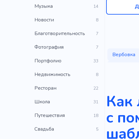
Музыка
Д
14
Новости
8
Благотворительность
7
Фотография
7
Вербовка
Портфолио
33
Предложен
Недвижимость
8
Специалис
Ресторан
22
Приобрете
Как 
Школа
31
с п
Путешествия
18
шаб
Свадьба
5