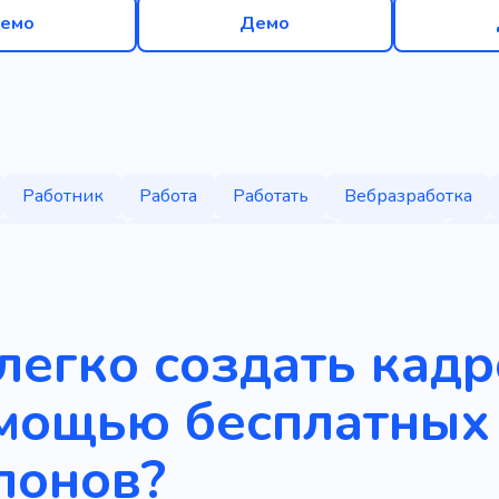
емо
Демо
Работник
Работа
Работать
Вебразработка
ия на работу
Управление людьми
Партнер
Пои
т
Стажировка
Подбор персонала
Квалифициров
ние таланта
Человеческие ресурсы
Постоянный на
легко создать кад
омощью бесплатных
лонов?