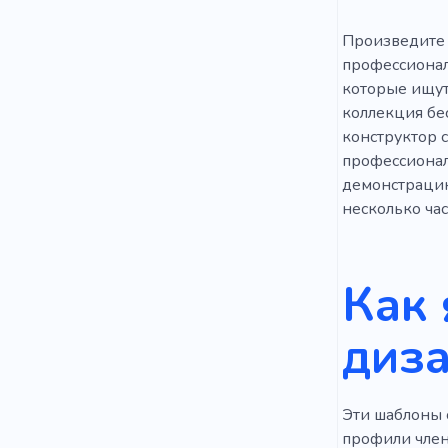
Произведите в
профессионал
которые ищут
коллекция бе
конструктор 
профессионал
демонстрацию
несколько час
Как 
диза
Эти шаблоны 
профили член