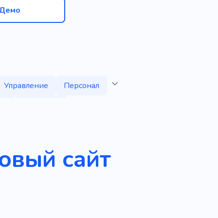
Демо
Управление
Персонал
ск
Кандидат
анных кандидатов
ем
ровый сайт