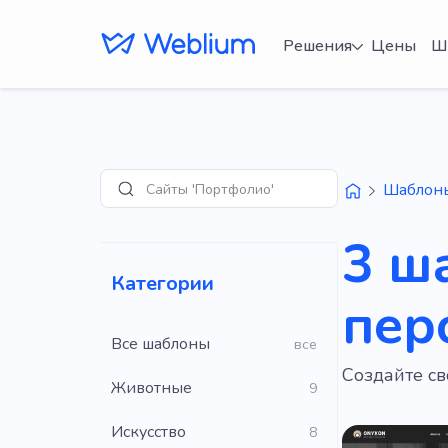
Решения
Цены
Ш
Сайты 'Портфолио'
Шаблон
Поиск
3 ш
Категории
пер
Все шаблоны
все
Создайте св
Животные
9
Искусство
8