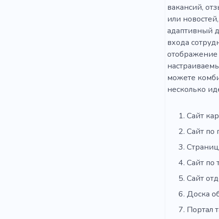
вакансий, отз
или новостей
адаптивный д
входа сотруд
отображение 
настраиваемы
можете комбин
несколько иде
Сайт ка
Сайт по 
Страниц
Сайт по 
Сайт отд
Доска о
Портал т