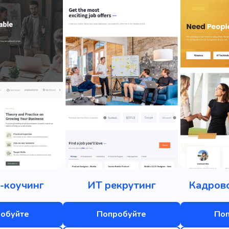
-коучинг
ИТ рекрутинг
Кадрово
обуйте
Попробуйте
По