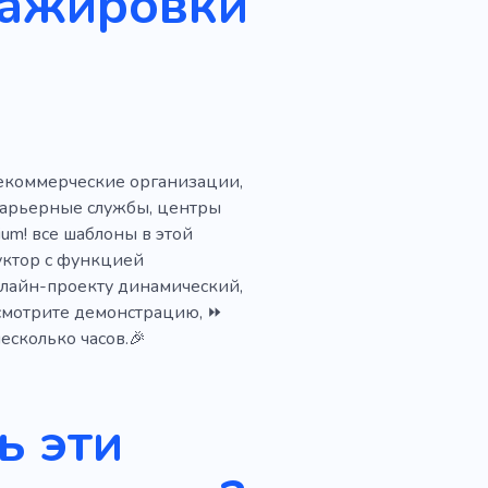
стажировки
Сотрудничество
некоммерческие организации,
 карьерные службы, центры
um! все шаблоны в этой
уктор с функцией
нлайн-проекту динамический,
смотрите демонстрацию, ⏩
есколько часов.🎉
ь эти