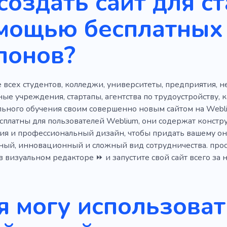
создать сайт для 
Стипендия
Опыт работы
Предложения на работу
омощью бесплатных
Прием
лонов?
 всех студентов, колледжи, университеты, предприятия, 
ные учреждения, стартапы, агентства по трудоустройству,
ьного обучения своим совершенно новым сайтом на Webli
сплатны для пользователей Weblium, они содержат констр
ия и профессиональный дизайн, чтобы придать вашему о
ный, инновационный и сложный вид сотрудничества. про
в визуальном редакторе ⏩ и запустите свой сайт всего за н
я могу использоват