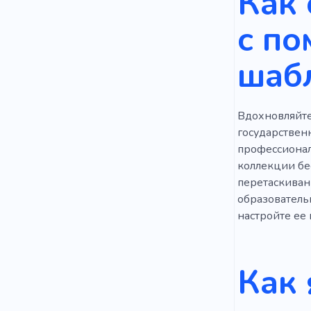
Как 
Диплом
с п
Обучение
шаб
Вдохновляйте
государствен
профессионал
коллекции бе
перетаскиван
образователь
настройте ее 
Как 