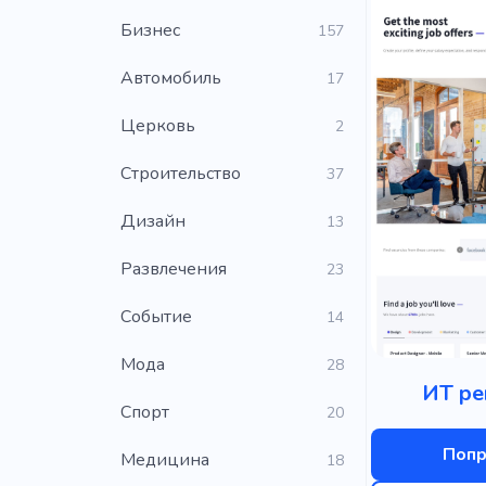
Бизнес
157
Автомобиль
17
Церковь
2
Строительство
37
Дизайн
13
Развлечения
23
Событие
14
Мода
28
ИТ ре
Cпорт
20
Попр
Медицина
18