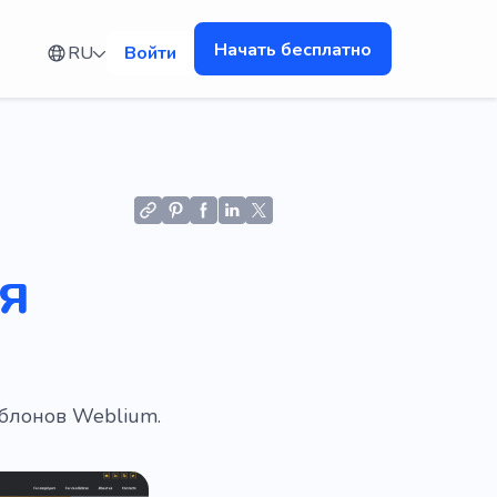
Начать бесплатно
RU
Войти
я
блонов Weblium.