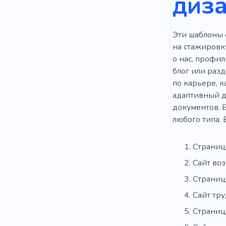
диза
Эти шаблоны 
на стажировк
о нас, профи
блог или разд
по карьере, к
адаптивный д
документов. В
любого типа. 
Страниц
Сайт во
Страниц
Сайт тру
Страниц