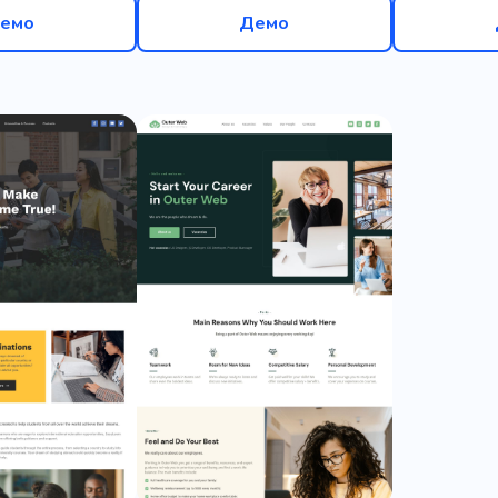
емо
Демо