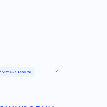
ретение таланта
азработка
Маркетинг
й наем
Персонал