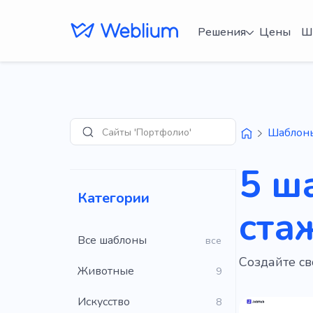
Решения
Цены
Ш
Сайты 'Портфолио'
Шаблон
Поиск
5 ш
Категории
ста
Все шаблоны
все
Создайте с
Животные
9
Искусство
8