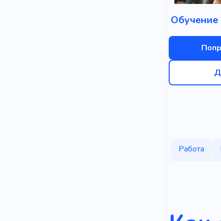
Обучение 
Попр
Д
Работа
Профессия
Квалифици
Компания