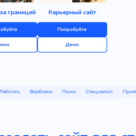
за границей
Карьерный сайт
обуйте
Попробуйте
емо
Демо
Работать
Вербовка
Поиск
Специалист
Приоб
Кандидат
Работник
Подбор персонала
рованных кандидатов
Человеческие ресурсы
Вебр
Платформа
Открытие
Профессия
Постоянны