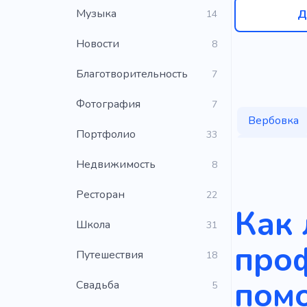
Музыка
Д
14
Новости
8
Благотворительность
7
Фотография
7
Вербовка
Портфолио
33
Открытие
Недвижимость
8
Ресторан
22
Как 
Школа
31
проф
Путешествия
18
пом
Свадьба
5