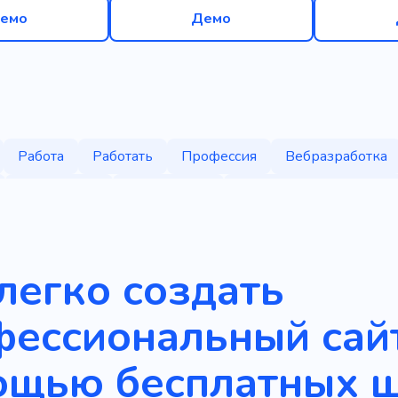
емо
Демо
Работа
Работать
Профессия
Вебразработка
Специалист
Стажировка
Приобретение таланта
легко создать
ессиональный сайт
ощью бесплатных 