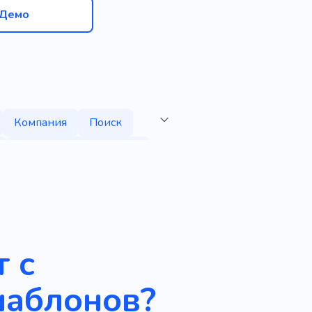
Демо
Компания
Поиск
Человеческие ресурсы
 с
шаблонов?