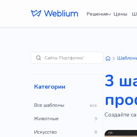
Решения
Цены
Ш
Сайты 'Портфолио'
Шаблон
Поиск
3 ш
Категории
про
Все шаблоны
все
Создайте са
Животные
9
Искусство
8