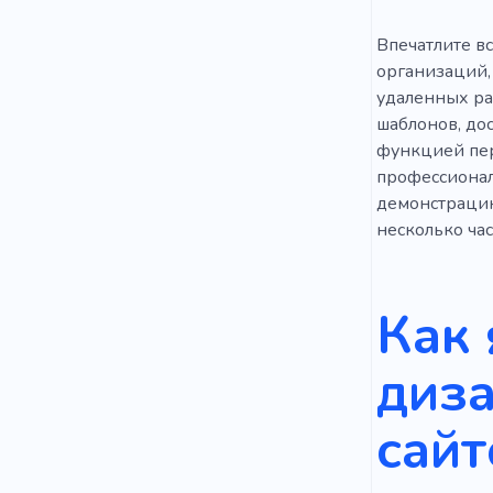
Впечатлите в
организаций, 
удаленных ра
шаблонов, до
функцией пер
профессионал
демонстрацию
несколько час
Как 
диз
сайт