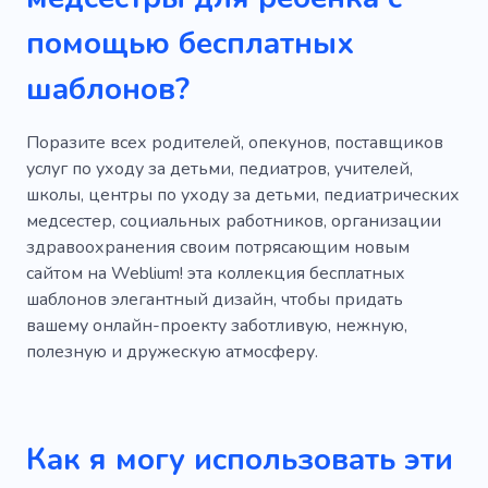
Веселье
Дети
Детский автор
помощью бесплатных
Детская художественная литература
шаблонов?
Детская литература
Детская литература
Детские истории
Ребенок
Няня
Поразите всех родителей, опекунов, поставщиков
услуг по уходу за детьми, педиатров, учителей,
Уход за детьми
Няня
школы, центры по уходу за детьми, педиатрических
медсестер, социальных работников, организации
Сопровождающая няня
Правительство
здравоохранения своим потрясающим новым
Новорожденный
Вечеринка
сайтом на Weblium! эта коллекция бесплатных
шаблонов элегантный дизайн, чтобы придать
Счастливый
Игрушка
Магия
Рост
вашему онлайн-проекту заботливую, нежную,
полезную и дружескую атмосферу.
Ободрение
Смешной
Вебразработка
Обучение
Беременная
Поддержка школьного образования
Как я могу использовать эти
Молодость
Рождение
Чтение