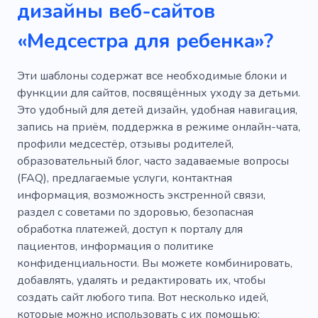
дизайны веб-сайтов
Площадка
Найм няни
Няня-экономка
«Медсестра для ребенка»?
Медсестра
Медсестра
Няня
Эти шаблоны содержат все необходимые блоки и
Помощь
Охранник для ребенка
функции для сайтов, посвящённых уходу за детьми.
Это удобный для детей дизайн, удобная навигация,
Друзья
Детская парикмахерская
запись на приём, поддержка в режиме онлайн-чата,
Подросток
Ребята
профили медсестёр, отзывы родителей,
образовательный блог, часто задаваемые вопросы
Детский конно-спортивный клуб
(FAQ), предлагаемые услуги, контактная
информация, возможность экстренной связи,
Верховая езда
Групповые занятия
раздел с советами по здоровью, безопасная
обработка платежей, доступ к порталу для
пациентов, информация о политике
конфиденциальности. Вы можете комбинировать,
добавлять, удалять и редактировать их, чтобы
создать сайт любого типа. Вот несколько идей,
которые можно использовать с их помощью: