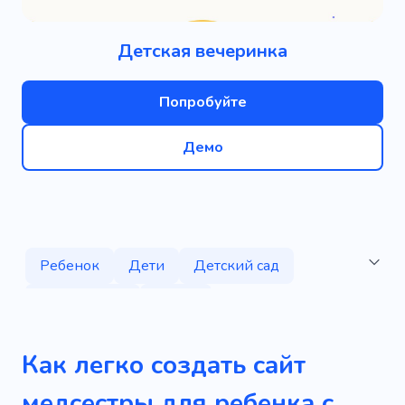
Детская вечеринка
Попробуйте
Демо
Ребенок
Дети
Детский сад
Детский сад
Семья
Дошкольное заведение
Беременность
Как легко создать сайт
Преподаватель
Образование
Игра
медсестры для ребенка с