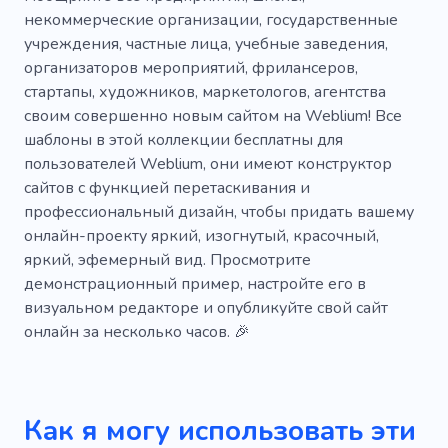
некоммерческие организации, государственные
Кожа
Голубой
Красочный
учреждения, частные лица, учебные заведения,
организаторов мероприятий, фрилансеров,
Переработка одежды
Очистка
стартапы, художников, маркетологов, агентства
Ремонт одежды
Ремонт одежды
своим совершенно новым сайтом на Weblium! Все
шаблоны в этой коллекции бесплатны для
Сапожник
Сшитое платье
пользователей Weblium, они имеют конструктор
сайтов с функцией перетаскивания и
Сшитый костюм
Платье
профессиональный дизайн, чтобы придать вашему
Международный
Восстановление
онлайн-проекту яркий, изогнутый, красочный,
яркий, эфемерный вид. Просмотрите
Шитье
Компания
Творческий
демонстрационный пример, настройте его в
визуальном редакторе и опубликуйте свой сайт
Авангард
Бордовый
Игра
онлайн за несколько часов. 🎉
Гельлак
Иллюстратор
Самовыражение
Татуировка
Как я могу использовать эти
Космический символ
Творческая среда