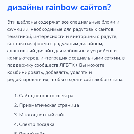
дизайны rainbow сайтов?
Фото
Преподаватель
Вишня
Новые идеи
Художник
Эти шаблоны содержат все специальные блоки и
функции, необходимые для радуговых сайтов.
Драгоценные камни
Шедевр
тематикой, интересности и викторины о радуге,
Художественное произведение
контактная форма с радужным дизайном,
адаптивный дизайн для мобильных устройств и
Скульптуры
Ремесло
Ободрение
компьютеров, интеграция с социальными сетями. в
поддержку сообществ ЛГБТК+ Вы можете
комбинировать, добавлять, удалять и
редактировать их, чтобы создать сайт любого типа.
Сайт цветового спектра
Призматическая страница
Многоцветный сайт
Спектр посадка
Яркий сайт