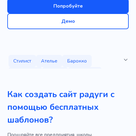
Попробуйте
Демо
Стилист
Ателье
Барокко
Художник
Краска
Граффити
Одежда
Бренд
Коллекция
Как создать сайт радуги с
Продукт
Свадебные платья
помощью бесплатных
Мастерская по ремонту одежды
шаблонов?
Джинсовый
Текстиль
Ателье одежды
Индивидуальный пошив
Поощряйте все предприятия, школы,