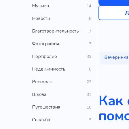
Музыка
14
Д
Новости
8
Благотворительность
7
Фотография
7
Портфолио
33
Вечеринка
Организац
Недвижимость
8
Ночь
Ресторан
22
Школа
Как 
31
Путешествия
18
пом
Свадьба
5