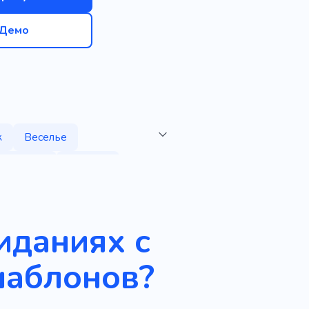
Демо
к
Веселье
Диджей
Наружу
иданиях с
шаблонов?