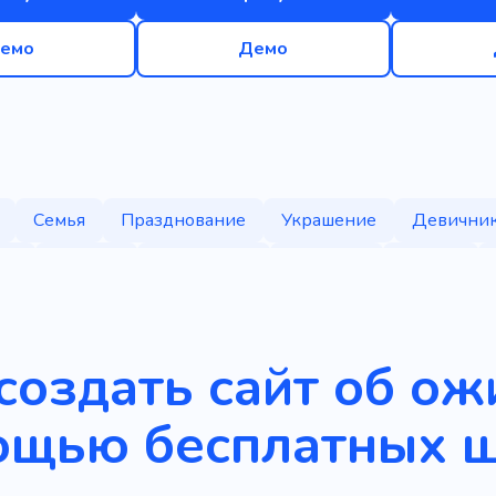
емо
Демо
Семья
Празднование
Украшение
Девични
ия
Любовь
Ободрение
Ловкость
Судьба
создать сайт об ож
ощью бесплатных 