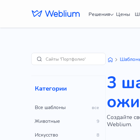
Решения
Цены
Ш
Сайты 'Портфолио'
Шаблон
Поиск
3 ш
Категории
ожи
Все шаблоны
все
Создайте с
Животные
9
Weblium.
Искусство
8