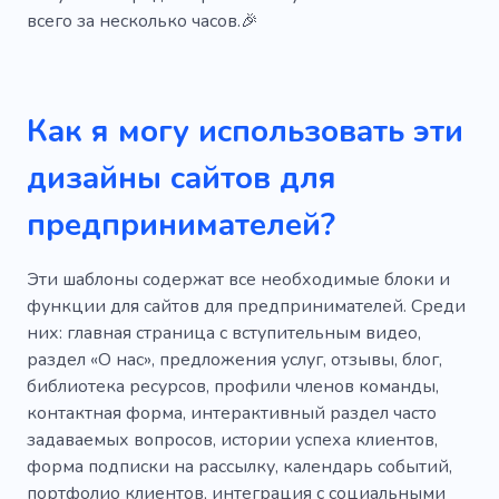
всего за несколько часов.🎉
Работник
Работа
Франшиза
Офис
Прибыльный
Как я могу использовать эти
Специалист по обновлению
дизайны сайтов для
Ориентированный на результат
предпринимателей?
Сохранение
Поиск инвесторов
Обучение персонала
Мир бизнеса
Эти шаблоны содержат все необходимые блоки и
функции для сайтов для предпринимателей. Среди
Деловая встреча
Поддержка бизнеса
них: главная страница с вступительным видео,
Деньги
Партнер
Торговля
Запуск
раздел «О нас», предложения услуг, отзывы, блог,
библиотека ресурсов, профили членов команды,
Разработчик
Коллега по работе
контактная форма, интерактивный раздел часто
задаваемых вопросов, истории успеха клиентов,
Динамический
Быстрая работа
форма подписки на рассылку, календарь событий,
по электронной почте
портфолио клиентов, интеграция с социальными