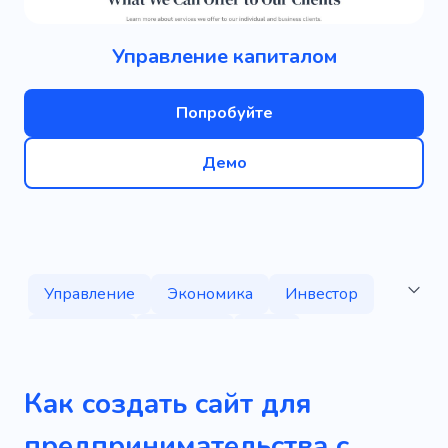
Управление капиталом
Попробуйте
Демо
Управление
Экономика
Инвестор
Стратегия
Влияние
Рост
Деловой квартал
Бизнес комната
Как создать сайт для
Бизнесмен
Сайты для бизнеса
предпринимательства с