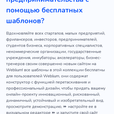
Инвестиции
Работать
Компания
помощью бесплатных
Вебразработка
Консалтинг
шаблонов?
Предприниматель
Объявление
Финансы
Астрология
Баннер
Вдохновляйте всех стартапов, малых предприятий,
фрилансеров, инвесторов, предпринимателей,
Светлое будущее
Визитница
Прокат
студентов бизнеса, корпоративных специалистов,
некоммерческие организации, государственные
Ожидание
Семья
учреждения, инкубаторы, акселераторы, бизнес-
Кабинет для переговоров
тренеров своим совершенно новым сайтом на
Weblium! все шаблоны в этой коллекции бесплатны
Системы питания
Аналитика
для пользователей Weblium, они содержат
конструктор с функцией перетаскивания и
Повышение
Инструкции
Рынок
профессиональный дизайн, чтобы придать вашему
Предсказание
Достижение целей
онлайн-проекту инновационный, рискованный,
динамичный, устойчивый и изобретательный вид.
Аккумулятор
Персонал
просмотрите демонстрацию, ⏩ настройте ее в
визуальном редакторе ⏩ и запустите свой сайт
Английские правила
Расходы