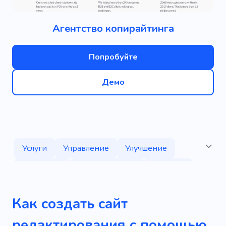
Агентство копирайтинга
Попробуйте
Демо
Услуги
Управление
Улучшение
Химчистка
Коммерческий
Реклама
Опыт
Журнал
Сотрудничество
Как создать сайт
Пожертвование
Брошюра
редактирования с помощью