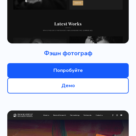
Фэшн фотограф
Попробуйте
Демо