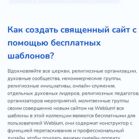
Иисус
Благотворительная организация
Молитва
Община
Теологический
Как создать священный сайт с
Молясь
Пожертвование
Помощь
помощью бесплатных
Благотворительность
Волонтер
Буддизм
шаблонов?
Крещение
Богослужение
Припев
Изучение библии
Хор
Компания
Вдохновляйте все церкви, религиозные организации,
духовные сообщества, некоммерческие группы,
Люди
Беженец
религиозные инициативы, онлайн-служения,
отдельных духовных лидеров, религиозных педагогов
Международная организация
организаторов мероприятий, молитвенные группы
Кризисные центры
Стихийное бедствие
своим совершенно новым сайтом на Weblium! все
шаблоны в этой коллекции являются бесплатными для
Потерянный дом
Поддержка
пользователей Weblium, они содержат конструктор с
функцией перетаскивания и профессиональный
Спасение жизни
Злоупотребление
дизайн, чтобы придать вашему онлайн-проекту