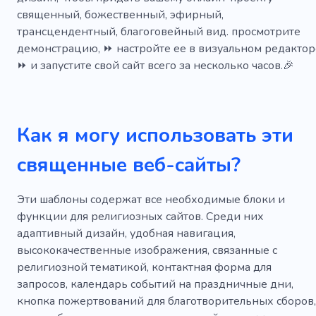
Дачный комплекс
Демократия
священный, божественный, эфирный,
трансцендентный, благоговейный вид. просмотрите
Дискриминация
Домашнее насилие
демонстрацию, ⏩ настройте ее в визуальном редактор
⏩ и запустите свой сайт всего за несколько часов.🎉
Фонд
Правительство
Горе
Больница
Человечество
Влияние
Секрет
Усыновление
Античный
Аккумулятор
Как я могу использовать эти
Кровь
Уход за вещами
Климат
священные веб-сайты?
Персонал
Полицейский
Грант
Эти шаблоны содержат все необходимые блоки и
История
функции для религиозных сайтов. Среди них
адаптивный дизайн, удобная навигация,
высококачественные изображения, связанные с
религиозной тематикой, контактная форма для
запросов, календарь событий на праздничные дни,
кнопка пожертвований для благотворительных сборов,