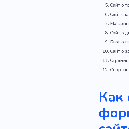
Сайт о 
Сайт спо
Магазин
Сайт о д
Блог о п
Сайт о 
Страниц
Спортив
Как 
фор
сайт