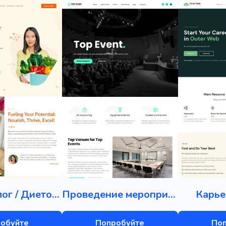
Нутрициолог / Диетолог
Проведение мероприятий
Карье
обуйте
Попробуйте
По