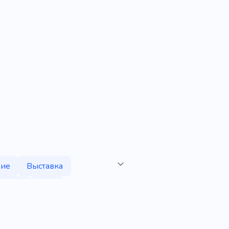
ние
Выставка
елизы
Раф
аботать
Ожидание
Конфиденциальность