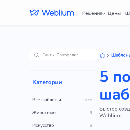
Решения
Цены
Ш
Сайты 'Портфолио'
Шаблон
Поиск
5 п
Категории
шаб
Все шаблоны
все
Быстро соз
Животные
9
Weblium.
Искусство
8