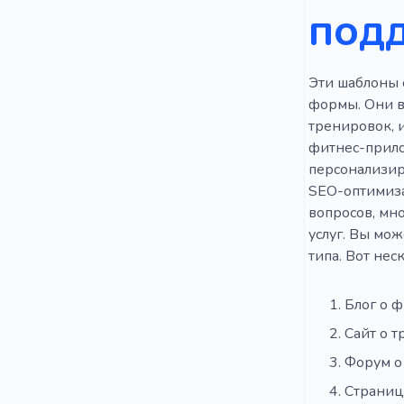
под
Эти шаблоны 
формы. Они в
тренировок, 
фитнес-прило
персонализир
SEO-оптимиза
вопросов, мн
услуг. Вы мож
типа. Вот нес
Блог о 
Сайт о 
Форум о
Страниц