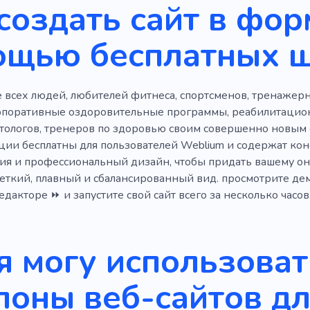
создать сайт в фор
ие внимания
Ночное сиденье
Пастель
Подъем
ощью бесплатных 
ь
Тревога
Шаблоны для сайтов
Инструмент
 всех людей, любителей фитнеса, спортсменов, тренажер
рпоративные оздоровительные программы, реабилитацио
тологов, тренеров по здоровью своим совершенно новым с
кции бесплатны для пользователей Weblium и содержат ко
ия и профессиональный дизайн, чтобы придать вашему он
четкий, плавный и сбалансированный вид. просмотрите де
дакторе ⏩ и запустите свой сайт всего за несколько часов
я могу использоват
оны веб-сайтов д