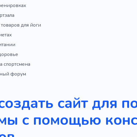
тренировках
ртзала
 товаров для йоги
иетах
итании
здоровье
а спортсмена
ный форум
создать сайт для 
мы с помощью конс
ов