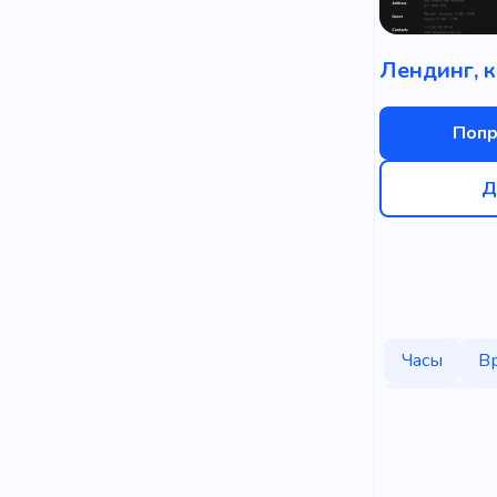
Попр
Д
Часы
В
Организац
Обрезка д
Близость