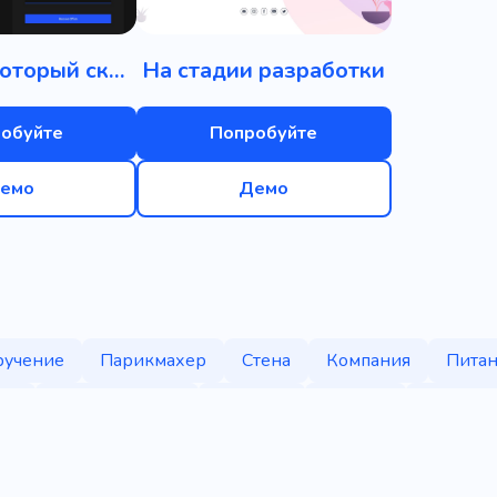
Лендинг, который скоро появится
На стадии разработки
обуйте
Попробуйте
емо
Демо
ручение
Парикмахер
Стена
Компания
Пита
ия
Вебразработка
Комната
Журнал
Пресс-р
еревьев
Рабочее пространство
Реконструкция
Р
Висит
Мгновенный
Построение
Вовремя