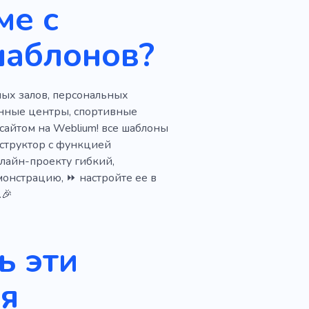
ме с
Круглосуточный
шаблонов?
ных залов, персональных
нные центры, спортивные
айтом на Weblium! все шаблоны
нструктор с функцией
лайн-проекту гибкий,
монстрацию, ⏩ настройте ее в
.🎉
ь эти
ля