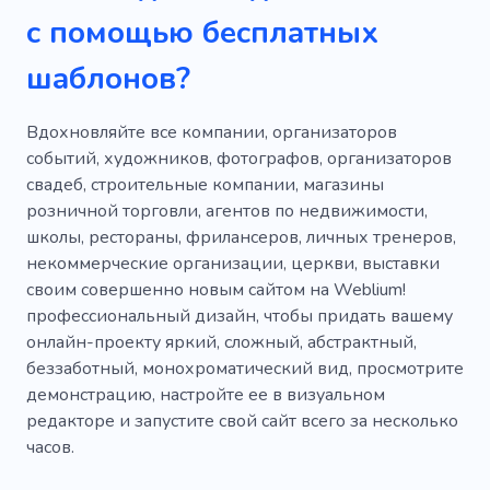
с помощью бесплатных
Решение проблемы
Ножницы
шаблонов?
Журнал
Работать
Застава
Пресс-релизы
Прокрастинация
Мопс
Вдохновляйте все компании, организаторов
событий, художников, фотографов, организаторов
Раф
Реализации
Редизайн
свадеб, строительные компании, магазины
розничной торговли, агентов по недвижимости,
Роскошь
Шелок
Палатка
школы, рестораны, фрилансеров, личных тренеров,
Инструментарий
некоммерческие организации, церкви, выставки
своим совершенно новым сайтом на Weblium!
Удобен для пользователя
профессиональный дизайн, чтобы придать вашему
онлайн-проекту яркий, сложный, абстрактный,
Рабочее пространство
Творческий
беззаботный, монохроматический вид, просмотрите
Коммерческий
Комната
Ожидание
демонстрацию, настройте ее в визуальном
редакторе и запустите свой сайт всего за несколько
Близость
Мгновенный
Построение
часов.
Вовремя
Конфиденциальность