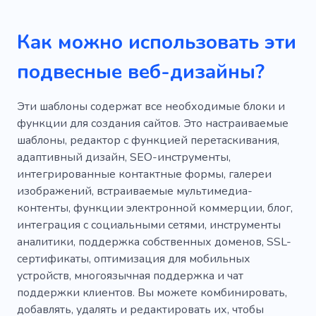
Привлечение внимания
Часы
Как можно использовать эти
Вручение
Парикмахер
подвесные веб-дизайны?
Поддерживать форму
Ночное сиденье
Пастель
Подъем
Круглосуточный
Эти шаблоны содержат все необходимые блоки и
функции для создания сайтов. Это настраиваемые
Тот же день
Стена
Тревога
шаблоны, редактор с функцией перетаскивания,
адаптивный дизайн, SEO-инструменты,
Шаблоны для сайтов
Инструмент
интегрированные контактные формы, галереи
изображений, встраиваемые мультимедиа-
контенты, функции электронной коммерции, блог,
интеграция с социальными сетями, инструменты
аналитики, поддержка собственных доменов, SSL-
сертификаты, оптимизация для мобильных
устройств, многоязычная поддержка и чат
поддержки клиентов. Вы можете комбинировать,
добавлять, удалять и редактировать их, чтобы