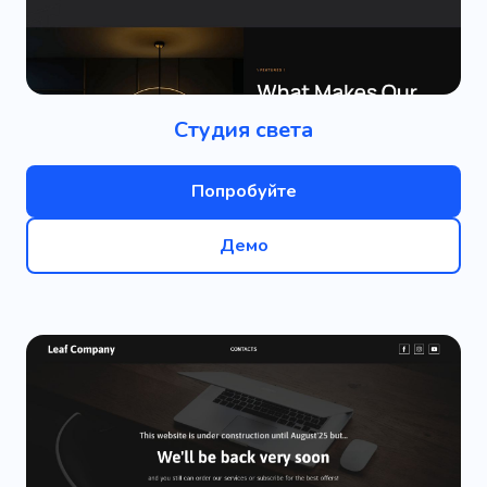
Студия света
Попробуйте
Демо