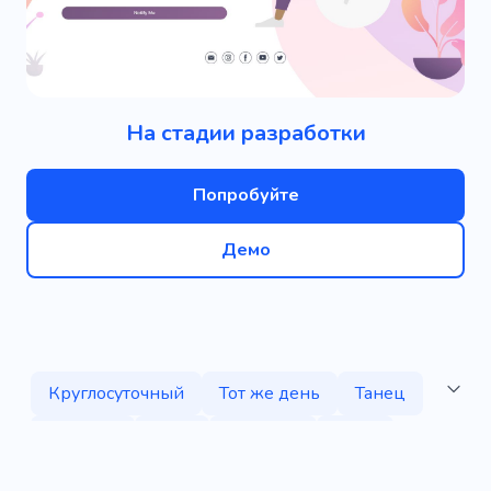
На стадии разработки
Попробуйте
Демо
Круглосуточный
Тот же день
Танец
Община
Звук
Роскошь
Ночь
Вечеринка
Клуб
Любовь