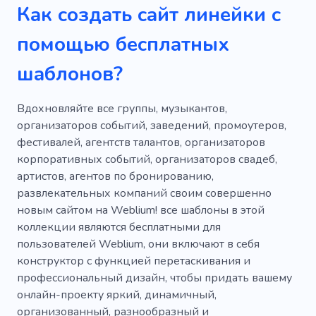
Как создать сайт линейки с
Предоставление
Веселье
помощью бесплатных
Развлечение
Тусовка
Покой
Ужас
шаблонов?
Наклейка
Сюрприз
Время с друзьями
Яркий
Победитель
Вдохновляйте все группы, музыкантов,
организаторов событий, заведений, промоутеров,
Творческий
Игривый
Компания
фестивалей, агентств талантов, организаторов
корпоративных событий, организаторов свадеб,
Ожидание
Близость
Висит
артистов, агентов по бронированию,
Мгновенный
Вовремя
развлекательных компаний своим совершенно
новым сайтом на Weblium! все шаблоны в этой
Конфиденциальность
коллекции являются бесплатными для
пользователей Weblium, они включают в себя
Привлечение внимания
Часы
конструктор с функцией перетаскивания и
Вручение
Парикмахер
профессиональный дизайн, чтобы придать вашему
онлайн-проекту яркий, динамичный,
Поддерживать форму
Ночное сиденье
организованный, разнообразный и