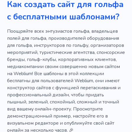
Как создать сайт для гольфа
Борьба
Спортивные часы
Лошади
с бесплатными шаблонами?
Спортивная одежда
Спортивные товары
Спортивная одежда
Спортсмен
Поощряйте всех энтузиастов гольфа, владельцев
полей для гольфа, производителей оборудования
Обучение
Деятельность
Тренер
для гольфа, инструкторов по гольфу, организаторов
мероприятий, туристические агентства, спонсорские
Клуб
бренды, гольф-клубы, корпоративных клиентов,
медиакомпании своим совершенно новым сайтом
на Weblium! Все шаблоны в этой коллекции
бесплатны для пользователей Weblium, они имеют
конструктор сайтов с функцией перетаскивания и
профессиональный дизайн, чтобы придать
пышный, зеленый, спокойный, сложный и точный
вид вашему онлайн-проекту. Просмотрите
демонстрационный пример, настройте его в
визуальном редакторе и опубликуйте свой сайт
онлайн за несколько часов. 🎉