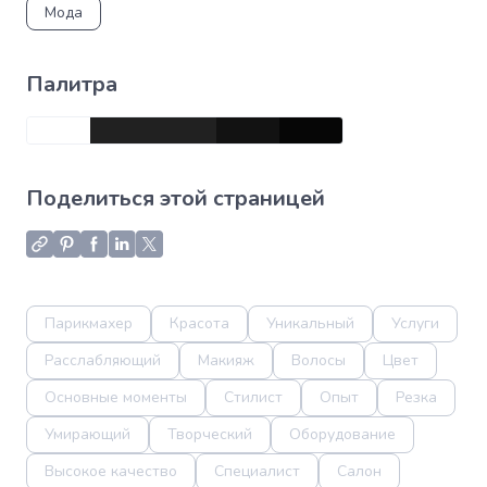
Мода
Палитра
Поделиться этой страницей
Парикмахер
Красота
Уникальный
Услуги
Расслабляющий
Макияж
Волосы
Цвет
Основные моменты
Стилист
Опыт
Резка
Умирающий
Творческий
Оборудование
Высокое качество
Специалист
Салон