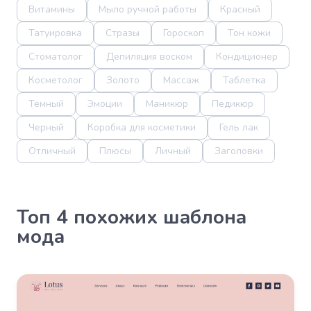
Витамины
Мыло ручной работы
Красный
Татуировка
Стразы
Гороскоп
Тон кожи
Стоматолог
Депиляция воском
Кондиционер
Косметолог
Золото
Массаж
Таблетка
Темный
Эмоции
Маникюр
Педикюр
Черный
Коробка для косметики
Гель лак
Отличный
Плюсы
Личный
Заголовки
Топ 4 похожих шаблона
мода