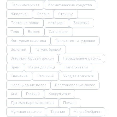
Парикмахерская
Косметические средства
Живопись
Релакс
Стрижка
Плетение волос
Аптекарь
Бежевый
Тело
Ботокс
Сапожники
Контурная пластика
Прикрытие татуировки
Зеленый
Татуаж бровей
Эпиляция бровей воском
Наращивание ресниц
Крем
Маска для лица
Наполнители
Свечение
Отличный
Уход за волосами
Наращивание волос
Восстановление волос
Хна
Горячий
Консультант
Детская парикмахерская
Помада
Мужская стрижка
Терапия
Микроблейдинг