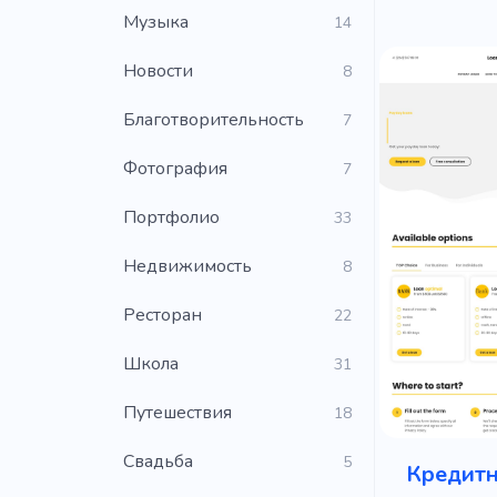
Музыка
14
Новости
8
Благотворительность
7
Фотография
7
Портфолио
33
Недвижимость
8
Ресторан
22
Школа
31
Путешествия
18
Свадьба
5
Кредитн