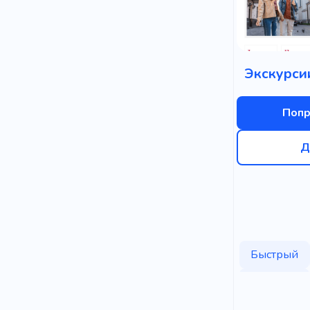
Экскурси
Попр
Д
Быстрый
Природа
Способ