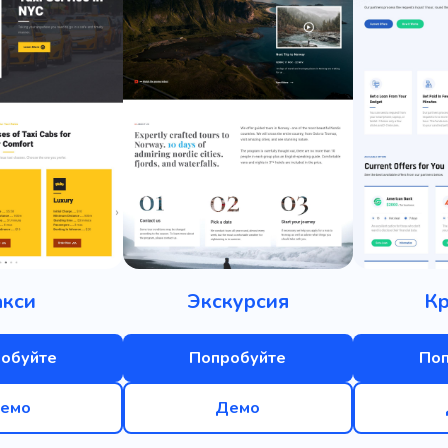
акси
Экскурсия
К
обуйте
Попробуйте
По
емо
Демо