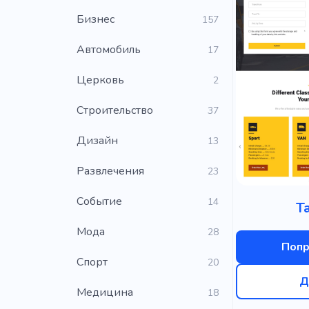
Бизнес
157
Автомобиль
17
Церковь
2
Строительство
37
Дизайн
13
Развлечения
23
Событие
14
Т
Мода
28
Попр
Cпорт
20
Д
Медицина
18