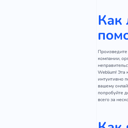
Видеоблоги
Как 
Пассажир
пом
Полет
У
Деньги
Произведите 
Покупка
компании, ор
неправительс
Параплане
Weblium! Эта 
интуитивно п
Транспорт
вашему онлай
Водитель т
попробуйте д
всего за неско
Достоприм
Корабль
Как 
Банк
К