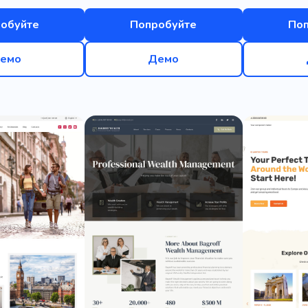
обуйте
Попробуйте
По
емо
Демо