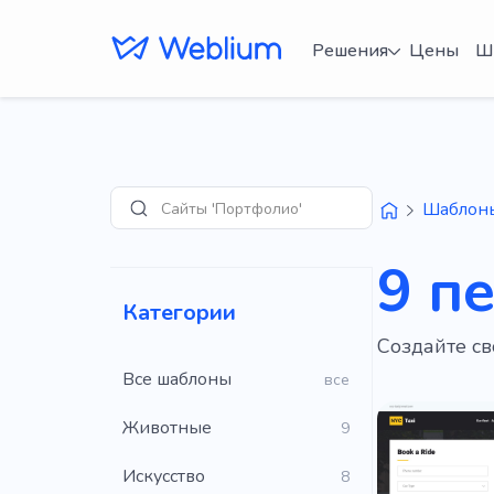
Решения
Цены
Ш
Сайты 'Портфолио'
Шаблон
Поиск
9 п
Категории
Создайте св
Все шаблоны
все
Животные
9
Искусство
8