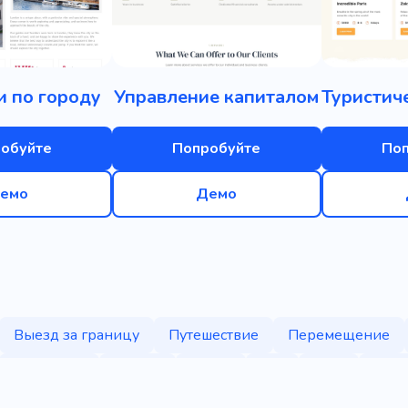
и по городу
Управление капиталом
обуйте
Попробуйте
По
емо
Демо
Выезд за границу
Путешествие
Перемещение
Водопады
Релакс
Досуг
Тур
Яхта
Геог
Страна
Экскурсия
Инстатрип
Путешествие с ня