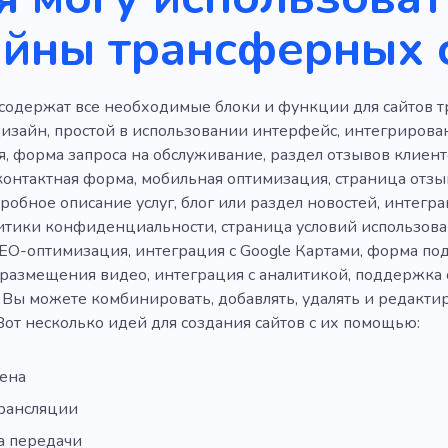
айны трансферных 
ь
Фонд
Сохранение
Все включено
Удоволь
сть
Удобства
Сокровище
Индейка
Воздушн
содержат все необходимые блоки и функции для сайтов т
утешествия
Развлечения на яхте
Авиакомпания
изайн, простой в использовании интерфейс, интегрирован
ние
Моряк
Море
Страхование
Железная дор
, форма запроса на обслуживание, раздел отзывов клиен
контактная форма, мобильная оптимизация, страница отзы
онное агентство
Дачный комплекс
Паспорт
Пол
робное описание услуг, блог или раздел новостей, интегр
итики конфиденциальности, страница условий использова
EO-оптимизация, интеграция с Google Картами, форма под
размещения видео, интеграция с аналитикой, поддержка 
 Вы можете комбинировать, добавлять, удалять и редактир
Вот несколько идей для создания сайтов с их помощью:
мена
трансляции
а передачи