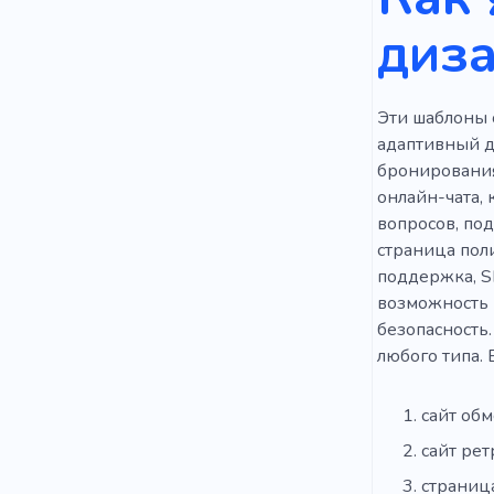
диз
Надежност
Деятельно
Эти шаблоны 
Морские п
адаптивный д
Скалолаза
бронирования
онлайн-чата, 
Экспедици
вопросов, под
страница пол
Европа
поддержка, S
возможность 
безопасность.
любого типа. 
сайт об
сайт ре
страниц