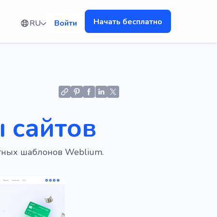
Начать бесплатно
RU
Войти
 сайтов
атных шаблонов Weblium.