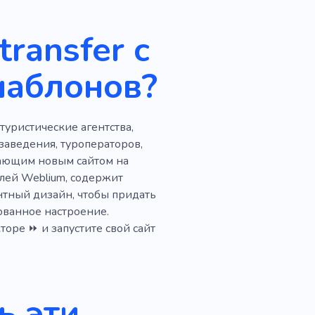
ор
Услуги
transfer с
йвинг-тур
Дайвинг
шаблонов?
твие
Кредит
Финансирование
уристические агентства,
лг
Кения
заведения, туроператоров,
сающим новым сайтом на
цей
Такси
елей Weblium, содержит
нтный дизайн, чтобы придать
си
Аренда автомобиля
ованное настроение.
гия
Пейзажи
оре ⏩ и запустите свой сайт
Удочка
Фототур
да
Финансы
Пенсия
ь эти
Электронные деньги