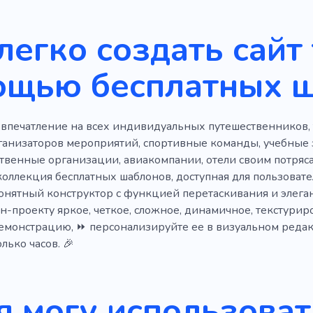
 о путешествиях
Водный тур
Погода
Туроперат
легко создать сайт 
ы
Город
Точка доступа
Танзания
Гонка
Да
ощью бесплатных 
злы
Шаттл
Воды
YouTube
Поезд
Путешес
Оплата
Чрезвычайная ситуация
Быстрые деньги
впечатление на всех индивидуальных путешественников, т
Кредитор
Кредитование
Банковское дело
До
ганизаторов мероприятий, спортивные команды, учебные 
твенные организации, авиакомпании, отели своим потря
ризм
Пляжи
Чемоданы
Вселенная
За грани
коллекция бесплатных шаблонов, доступная для пользоват
онятный конструктор с функцией перетаскивания и элега
ировка
Безопасное вождение
Такси
Служба так
н-проекту яркое, четкое, сложное, динамичное, текстурир
акси
Транспорт
Диспетчерский персонал
Норве
емонстрацию, ⏩ персонализируйте ее в визуальном редакт
лько часов. 🎉
ечательности
Атмосфера
Набережная
Сафари
Затонувший паром
Парк
Фургон
Дикая приро
я могу использоват
омпания
Депозит
Ипотека
Виза
Доступный