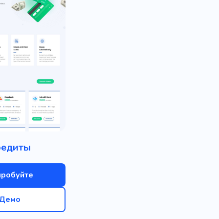
редиты
пробуйте
Демо