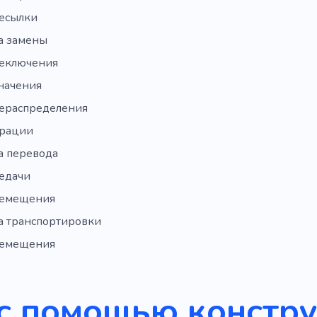
ресылки
а замены
реключения
значения
рераспределения
грации
а перевода
редачи
ремещения
а транспортировки
ремещения
с помощью констр