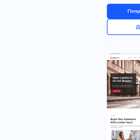
Попр
Д