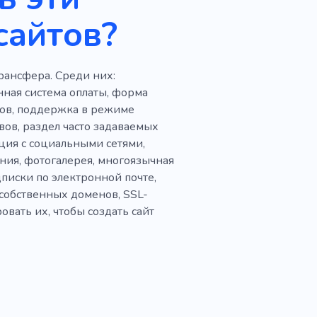
сайтов?
ствие
Средства
ый шар
Фото мест
рансфера. Среди них:
Открытый
ная система оплаты, форма
ога
тов, поддержка в режиме
вов, раздел часто задаваемых
ет
Пространство
ация с социальными сетями,
ния, фотогалерея, многоязычная
писки по электронной почте,
собственных доменов, SSL-
овать их, чтобы создать сайт