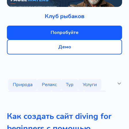
Клуб рыбаков
Попробуйте
Демо
Природа
Релакс
Тур
Услуги
Дикая природа
География
Охота
Под водой
Яхта
Океан
Как создать сайт diving for
Боеприпасы
Рыбалка
Пляжи
beginners с помощью