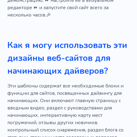
демонстрацию, ⏩ настройте ее в визуальном
редакторе ⏩ и запустите свой сайт всего за
Открытый
Скалолазание
Моряк
несколько часов.🎉
Праздник
Клуб
Лазание
Биоразнообразие
Лодки
Как я могу использовать эти
Кайтсерфинг
Бильярдный клуб
дизайны веб-сайтов для
Отдых на воде
Яхтинг
Хобби
начинающих дайверов?
Курсы спасателей
Прокат
Прыжки с парашютом
Эти шаблоны содержат все необходимые блоки и
функции для сайтов, посвященных дайвингу для
начинающих. Они включают главную страницу с
вводным видео, раздел с руководствами для
начинающих, интерактивную карту мест
погружений, отзывы других новичков,
контрольный список снаряжения, раздел блога со