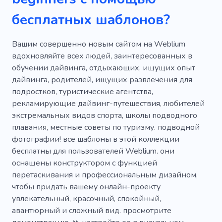
Кемпинг для отдыха
Дайвинг
Удочка
бесплатных шаблонов?
Пресноводные
Лошади
Соленая вода
Корабль
Воды
Море
Вашим совершенно новым сайтом на Weblium
вдохновляйте всех людей, заинтересованных в
Погружение под воду
Зрелищный
обучении дайвинга, отдыхающих, ищущих опыт
дайвинга, родителей, ищущих развлечения для
Путешествие
Приключение
подростков, туристические агентства,
Безопасности
Опыт
Досуг
рекламирующие дайвинг-путешествия, любителей
экстремальных видов спорта, школы подводного
Деятельность
Большая игра
Пустыня
плавания, местные советы по туризму. подводной
фотографии! все шаблоны в этой коллекции
Джунгли
Национальные парки
бесплатны для пользователей Weblium. они
Парапланеризм
Рафтинг
оснащены конструктором с функцией
перетаскивания и профессиональным дизайном,
Атмосферное место
Дайвинг-тур
чтобы придать вашему онлайн-проекту
увлекательный, красочный, спокойный,
Горючее
Рыба
Пейзажи
Риф
авантюрный и сложный вид. просмотрите
Безопасная верховая езда
Чемоданы