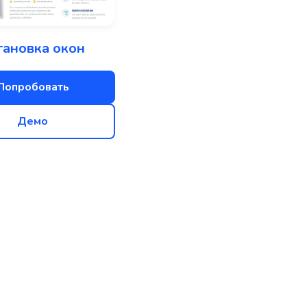
тановка окон
Попробовать
Демо