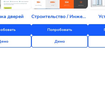
вка дверей
Строительство / Инженерия
Ус
обовать
Попробовать
Демо
Демо