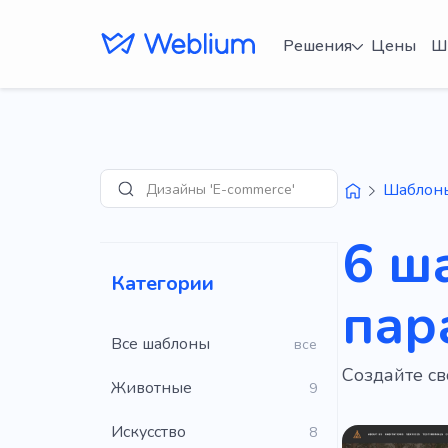
Решения
Цены
Ш
М
Шаблон
Поиск
6 ш
Категории
пар
Все шаблоны
все
Создайте с
Животные
9
Искусство
8