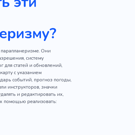
ь эти
лекс
Паспорт
еризму?
 парапланеризме. Они
азрешения, систему
г для статей и обновлений,
карту с указанием
дарь событий, прогноз погоды,
и инструкторов, значки
далять и редактировать их,
их помощью реализовать: