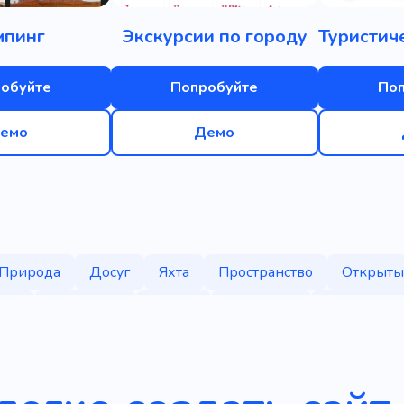
мпинг
Экскурсии по городу
обуйте
Попробуйте
По
емо
Демо
Природа
Досуг
Яхта
Пространство
Открыты
ние
География
Пляжи
Чемоданы
Праздник
ля отдыха
Пустыня
Джунгли
Национальные пар
ое место
Рюкзак
Пресноводные
Пейзажи
П