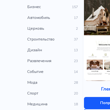
Бизнес
157
Автомобиль
17
Церковь
2
Строительство
37
Дизайн
13
Развлечения
23
Событие
14
Мода
28
Гле
Cпорт
20
Попр
Медицина
18