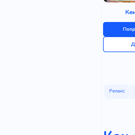
Ке
Попр
Д
Релакс
Приключе
Кемпинг д
Атмосферн