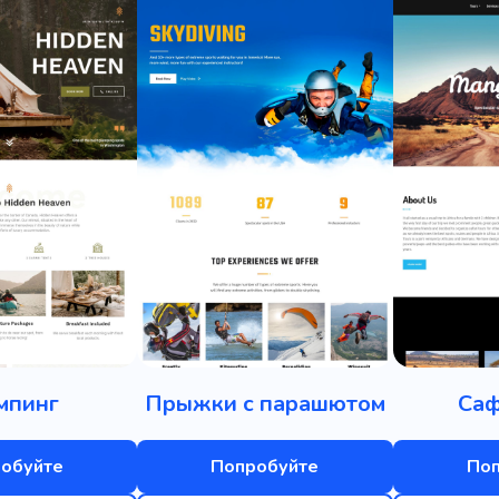
мпинг
Прыжки с парашютом
Саф
обуйте
Попробуйте
По