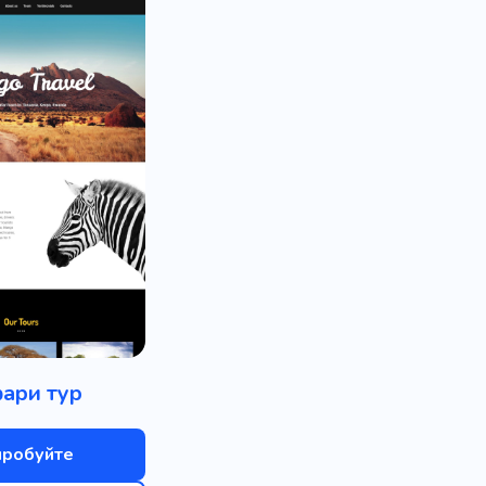
ари тур
пробуйте