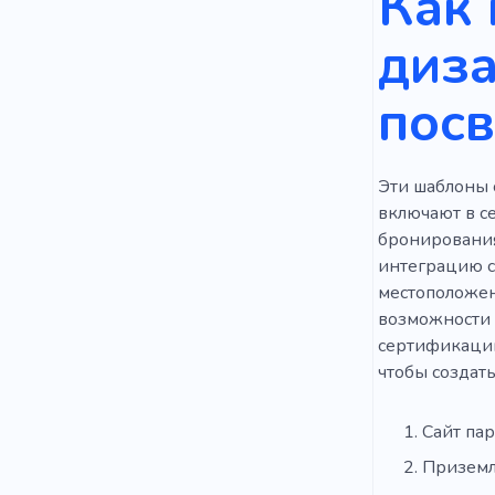
Как 
Квест с др
диза
За границ
пос
Эти шаблоны 
включают в с
бронирования,
интеграцию с
местоположен
возможности 
сертификации
чтобы создать
Сайт па
Приземл