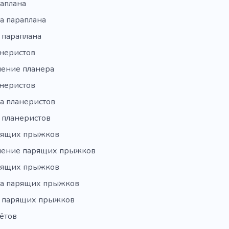
раплана
а параплана
 параплана
анеристов
ение планера
анеристов
а планеристов
 планеристов
рящих прыжков
ение парящих прыжков
рящих прыжков
а парящих прыжков
 парящих прыжков
ётов