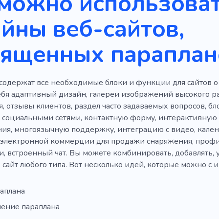
можно использоват
узьями
Холодный
Парк
Фургон
Дачный комп
йны веб-сайтов,
ей
Европа
Город
Поезд
вященных параплан
содержат все необходимые блоки и функции для сайтов о
ебя адаптивный дизайн, галереи изображений высокого р
 отзывы клиентов, раздел часто задаваемых вопросов, бло
 социальными сетями, контактную форму, интерактивную 
ия, многоязычную поддержку, интеграцию с видео, кален
электронной коммерции для продажи снаряжения, профил
, встроенный чат. Вы можете комбинировать, добавлять, у
 сайт любого типа. Вот несколько идей, которые можно с 
раплана
ение параплана