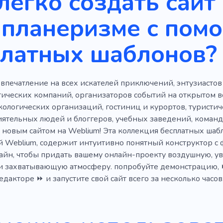
легко создать сайт
релищный
Прыжки с парашютом
Воздушный шар
апланеризме с пом
Африка
Путешествие
Туризм
Страна
Способ
платных шаблонов?
раницу
Экскурсия
Инстатрип
Передача
Путе
Видеоблоги о путешествиях
Водный тур
Водоп
впечатление на всех искателей приключений, энтузиастов
ние
Туроператор
Отель
Палатка
Выходные
стических компаний, организаторов событий на открытом в
Прокат
Кайтсерфинг
Надежность
Танзания
ологических организаций, гостиниц и курортов, туристич
иятельных людей и блоггеров, учебных заведений, кома
вие
Средства
Удобства
Дайвинг для начинающи
новым сайтом на Weblium! Эта коллекция бесплатных шабл
й Weblium, содержит интуитивно понятный конструктор с
Сокровище
Индейка
Гонка
Боеприпасы
Рыб
йн, чтобы придать вашему онлайн-проекту воздушную, ув
Полет
Горючее
Узлы
Фото мест
Лошади
 захватывающую атмосферу. попробуйте демонстрацию, 
дакторе ⏩ и запустите свой сайт всего за несколько часов.
утешествия
Шаттл
Развлечения на яхте
YouTube
Море
Путешествие
Езда на велосипеде
Лес