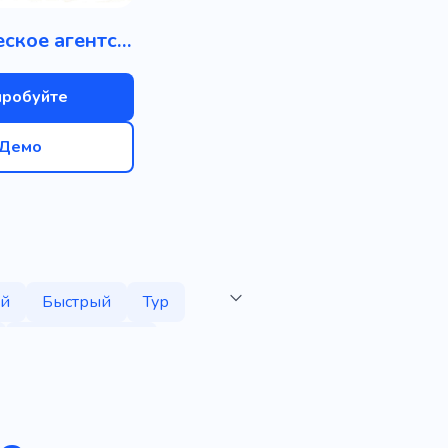
Туристическое агентство
пробуйте
Демо
й
Быстрый
Тур
Дикая природа
ки
Рафтинг
олет
Деятельность