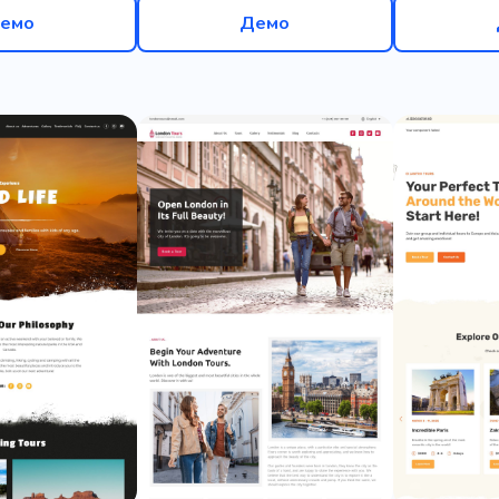
емо
Демо