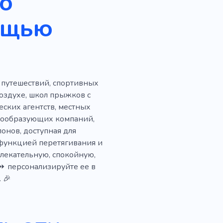
 о
Безопасности
Услуги
ощью
Дайвинг
шествие с няней
Воды
ады
Погода
 путешествий, спортивных
Пешие прогулки
оздухе, школ прыжков с
Все включено
еских агентств, местных
ндообразующих компаний,
х
Точка доступа
онов, доступная для
 функцией перетягивания и
алка
Дайвинг-тур
лекательную, спокойную,
Безопасная верховая езда
⏩ персонализируйте ее в
 🎉
Авиакомпания
Ладони