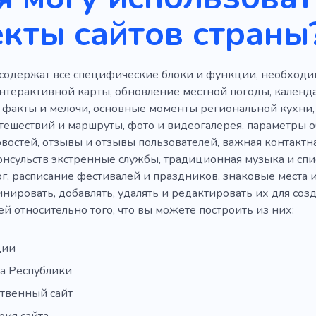
ния
Открытый
Скалолазание
Моряк
Море
кты сайтов страны
Паспорт
Полет
Пространство
содержат все специфические блоки и функции, необходимы
нтерактивной карты, обновление местной погоды, календ
 факты и мелочи, основные моменты региональной кухни,
тешествий и маршруты, фото и видеогалерея, параметры о
овостей, отзывы и отзывы пользователей, важная контактн
консульств экстренные службы, традиционная музыка и сп
ог, расписание фестивалей и праздников, знаковые места 
ировать, добавлять, удалять и редактировать их для созд
й относительно того, что вы можете построить из них:
ции
а Республики
ственный сайт
рия сайта