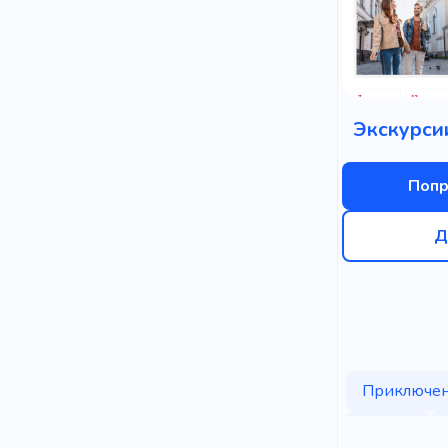
Экскурси
Попр
Д
Приключе
Релакс