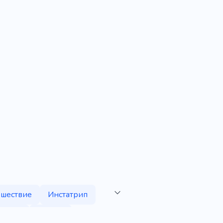
ешествие
Инстатрип
стрый
Способ