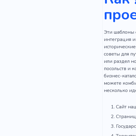
Авиакомпа
прое
Дорогая
Эти шаблоны 
интеграция и
исторические
советы для пу
или раздел н
посольств и 
бизнес-катал
можете комбин
несколько иде
Сайт на
Страниц
Государ
Террито