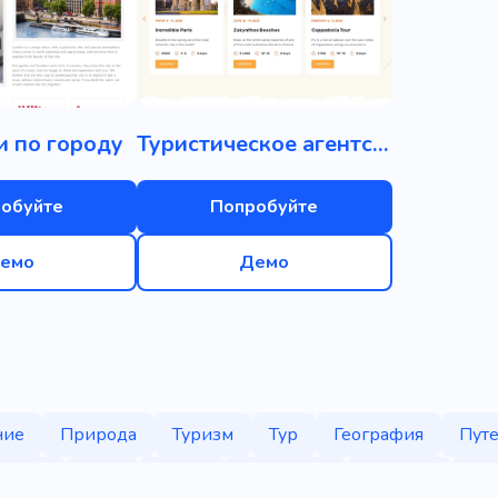
и по городу
Туристическое агентство
обуйте
Попробуйте
емо
Демо
ние
Природа
Туризм
Тур
География
Пут
Досуг
Яхта
Город
Водопады
Африка
Бы