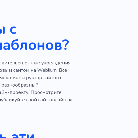
ей
ор
Деятельность
ы с
стопримечательности
шаблонов?
Полет
Узлы
Шаттл
астливый
Круиз
правительственные учреждения,
изм
Пляжи
вым сайтом на Weblium! Все
меют конструктор сайтов с
Организация
 разнообразный,
айн-проекту. Просмотрите
Набережная
Сафари
убликуйте свой сайт онлайн за
й паром
Парк
Все включено
ь эти
ия
Развлечения на яхте