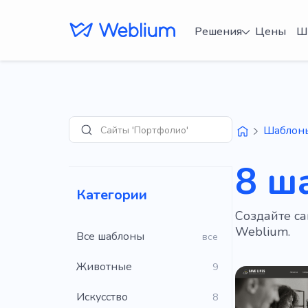
Решения
Цены
Ш
Сайты 'Портфолио'
Шаблон
Поиск
8 ш
Категории
Создайте с
Weblium.
Все шаблоны
все
Животные
9
Искусство
8