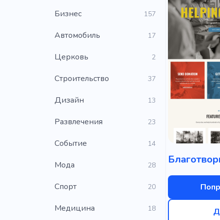
Бизнес
157
Автомобиль
17
Церковь
2
Строительство
37
Дизайн
13
Развлечения
23
Событие
14
Мода
28
Cпорт
Попр
20
Медицина
18
Д