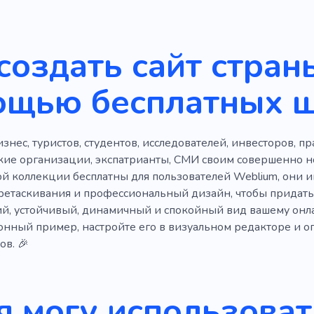
раницу
Экскурсия
Передача
Путешествие с нян
 о путешествиях
Водный тур
Погода
Туроперат
создать сайт стран
вие
Дачный комплекс
Фототур
Фото мест
До
ощью бесплатных 
упа
Танзания
Гонка
Дайвинг-тур
Дайвинг
ouTube
Поезд
Путешествие
Образ жизни
Сч
нес, туристов, студентов, исследователей, инвесторов, 
слуги
Кения
Средства
Удобства
Парапланер
ие организации, экспатрианты, СМИ своим совершенно но
ой коллекции бесплатны для пользователей Weblium, они и
Вселенная
Европа
За границей
Помощь
етаскивания и профессиональный дизайн, чтобы придать
, устойчивый, динамичный и спокойный вид вашему онл
а
Блоггер
Норвегия
Пейзажи
Атмосфера
нный пример, настройте его в визуальном редакторе и оп
Перемещение
Пассажиры
Корабль
Затонувши
ов. 🎉
Дикая природа
Опыт
Обзор
Исследование
я могу использоват
е
Индейка
Воздушный шар
Морские путешеств