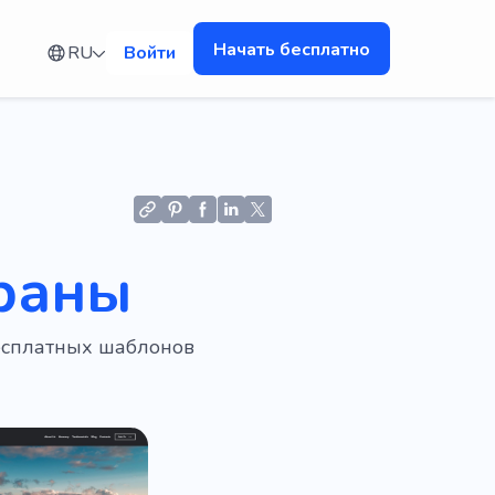
Начать бесплатно
RU
Войти
траны
бесплатных шаблонов