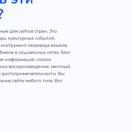
Отель
Удобство
?
е для сайтов стран. Это
арь культурных событий,
 инструмент перевода языков,
бмена в социальных сетях, блог
ая информация, список
иски воспроизведения, местный
и достопримечательности. Вы
ания сайта любого типа. Вот