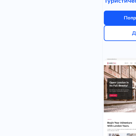
Туристиче
Попр
Д