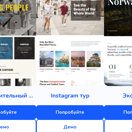
Благотворительный фонд
Instagram тур
Эк
обуйте
Попробуйте
По
емо
Демо