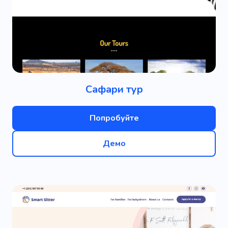
Сафари тур
Попробуйте
Демо