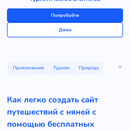
Попробуйте
Демо
Приключение
Туризм
Природа
Водопады
Релакс
Досуг
Тур
Яхта
География
Африка
Быстрый
Как легко создать сайт
Способ
Страна
Выезд за границу
путешествий с няней с
Экскурсия
Инстатрип
Передача
помощью бесплатных
Видеоблоги о путешествиях
Водный тур