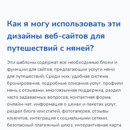
Парк
Фургон
Дикая природа
Услуги
Все включено
Удовольствие
Как я могу использовать эти
Средства
Деятельность
Удобства
дизайны веб-сайтов для
Сокровище
Индейка
путешествий с няней?
Воздушный шар
Фото мест
Эти шаблоны содержат все необходимые блоки и
Морские путешествия
функции для сайтов, предлагающих услуги няни
Развлечения на яхте
Авиакомпания
для путешествий. Среди них: удобная система
бронирования, подробные описания услуг, профили
Открытый
Скалолазание
Моряк
нянь с отзывами, многоязычная поддержка, раздел
часто задаваемых вопросов, контактная форма,
Море
Дачный комплекс
Паспорт
онлайн-чат, информация о ценах и пакетах услуг,
Полет
Пространство
За границей
раздел блога или статей, фотогалерея, отзывы
клиентов, интеграция с социальными сетями,
Европа
безопасный платежный шлюз, интерактивная карта