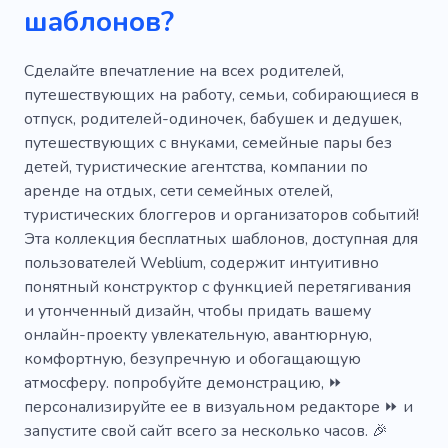
шаблонов?
Погода
Туроператор
Путешествие
Город
Точка доступа
Танзания
Сделайте впечатление на всех родителей,
путешествующих на работу, семьи, собирающиеся в
Гонка
Дайвинг-тур
Дайвинг
отпуск, родителей-одиночек, бабушек и дедушек,
путешествующих с внуками, семейные пары без
Полет
Узлы
Шаттл
Воды
детей, туристические агентства, компании по
YouTube
Поезд
Путешествие
аренде на отдых, сети семейных отелей,
туристических блоггеров и организаторов событий!
Кения
Парапланеризм
Пляжи
Эта коллекция бесплатных шаблонов, доступная для
пользователей Weblium, содержит интуитивно
Чемоданы
Вселенная
Норвегия
понятный конструктор с функцией перетягивания
Пейзажи
Достопримечательности
и утонченный дизайн, чтобы придать вашему
онлайн-проекту увлекательную, авантюрную,
Атмосфера
Набережная
Сафари
комфортную, безупречную и обогащающую
атмосферу. попробуйте демонстрацию, ⏩
Удочка
Перемещение
Пассажиры
персонализируйте ее в визуальном редакторе ⏩ и
Фототур
Корабль
Затонувший паром
запустите свой сайт всего за несколько часов. 🎉