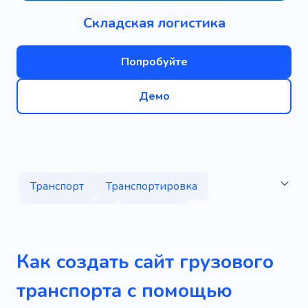
Складская логистика
Попробуйте
Демо
Транспорт
Транспортировка
Перемещение
Доставка
Диспетчерский персонал
Как создать сайт грузового
Курьерские услуги
Курьер
транспорта с помощью
Экспедиционное агентство
Доставка