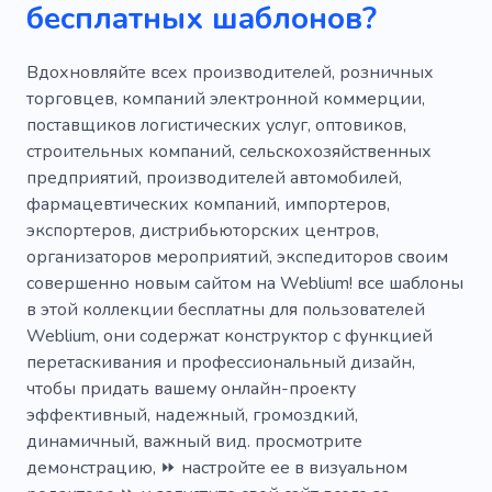
бесплатных шаблонов?
по электронной почте
Почтовая служба
Дистрибьютор
Состав
Прокат
Вдохновляйте всех производителей, розничных
торговцев, компаний электронной коммерции,
Хранение
Дверь
Доставка пищи
поставщиков логистических услуг, оптовиков,
строительных компаний, сельскохозяйственных
Агент доставки
Упаковка
предприятий, производителей автомобилей,
Электронная коммерция
фармацевтических компаний, импортеров,
экспортеров, дистрибьюторских центров,
Служба доставки
Экспресс доставка
организаторов мероприятий, экспедиторов своим
совершенно новым сайтом на Weblium! все шаблоны
Обслуживание доставкой
Покупка
в этой коллекции бесплатны для пользователей
Чрезвычайная ситуация
Грузовик
Weblium, они содержат конструктор с функцией
перетаскивания и профессиональный дизайн,
Доставить
Содержание
Коробка
чтобы придать вашему онлайн-проекту
эффективный, надежный, громоздкий,
Посторонние
Отслеживание
Система
динамичный, важный вид. просмотрите
Морозильная камера
Железная дорога
демонстрацию, ⏩ настройте ее в визуальном