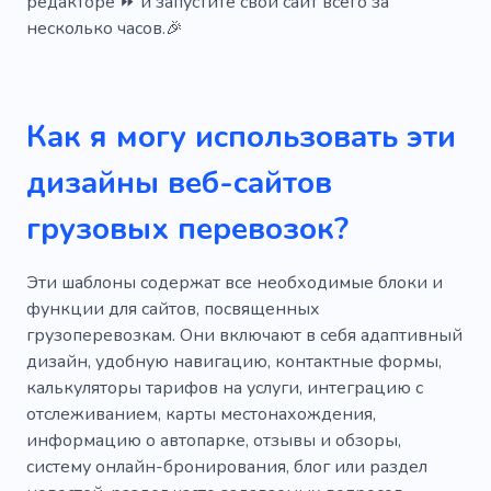
редакторе ⏩ и запустите свой сайт всего за
Питание
Распределение
несколько часов.🎉
Расположение
Услуги
Помощь
Безопасность
Безопасности
Лифт
Как я могу использовать эти
Замораживание
Сухое хранение
дизайны веб-сайтов
Офисный переезд
грузовых перевозок?
Эти шаблоны содержат все необходимые блоки и
функции для сайтов, посвященных
грузоперевозкам. Они включают в себя адаптивный
дизайн, удобную навигацию, контактные формы,
калькуляторы тарифов на услуги, интеграцию с
отслеживанием, карты местонахождения,
информацию о автопарке, отзывы и обзоры,
систему онлайн-бронирования, блог или раздел