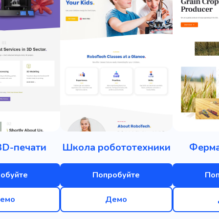
3D-печати
Школа робототехники
Ферма
обуйте
Попробуйте
По
емо
Демо