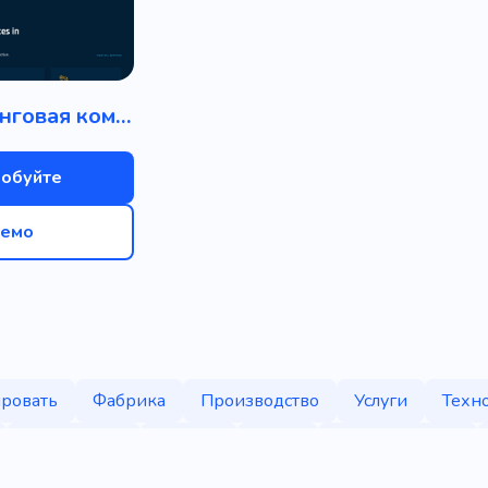
Инжиниринговая компания
обуйте
емо
ровать
Фабрика
Производство
Услуги
Техн
Инженерия
Здание
Сталь
Коммерческий
Управление проектами
Творческий
Выпускной