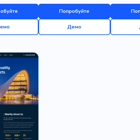
обуйте
Попробуйте
По
емо
Демо