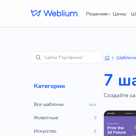
Решения
Цены
Ш
Сайты 'Портфолио'
Шаблон
Поиск
7 ш
Категории
Создайте са
Все шаблоны
все
Животные
9
Искусство
8