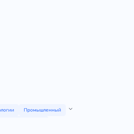
ологии
Промышленный
Инновационность
Вебразработка