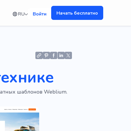
Начать бесплатно
RU
Войти
технике
латных шаблонов Weblium.