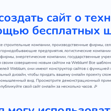
ь
Планирование
Строители
Инфраструктура
создать сайт о техн
3D
Высокое качество
Промышленность
Сту
ощью бесплатных 
й
Робототехника
Сельское хозяйство
Вдохнове
Стрижка газона
Архитектура
Производство
Те
е строительные компании, производственные фирмы, се
ение
Системы питания
Развитие недвижимости
 горнодобывающие предприятия, логистические компании
ирмы, энергетические компании, государственные учре
станция
Ветряная мельница
Лифт
Крыша
на
 своим совершенно новым сайтом на Weblium! Все шаблон
телей Weblium, они имеют конструктор сайтов с функцией
ид
Геометрия
Работать
Имущественные дела
ьный дизайн, чтобы придать вашему онлайн проекту слож
рулонного газона
Железо
Управление
Дизайн и
омышленный вид. Просмотрите демонстрационный пример
публикуйте свой сайт онлайн за несколько часов. 🎉
Дом
я могу использоват