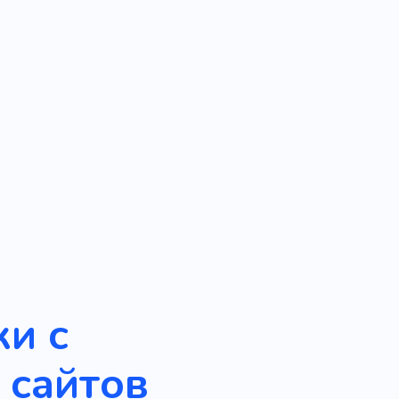
ки с
 сайтов