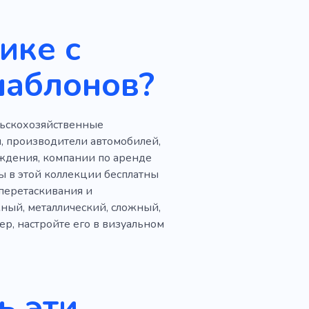
Реконструкция
ике с
дия
Обучение
шаблонов?
ние
Минералы
нт
Восстановление
льскохозяйственные
Реконструкция
, производители автомобилей,
ждения, компании по аренде
 стадии строительства
ы в этой коллекции бесплатны
 перетаскивания и
ный, металлический, сложный,
нтерьера
Ремонт
, настройте его в визуальном
ь эти