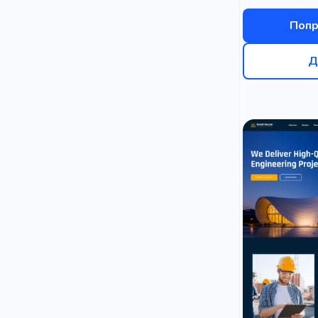
Попр
Д