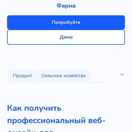
Ферма
Попробуйте
Демо
Продукт
Сельское хозяйство
Органические
Экологически чистый
Питание
Без гмо
Экология
Зерно
Как получить
Удобрение
Фрукт
Растительное
профессиональный веб-
Вегетарианский
Завод
Здоровый