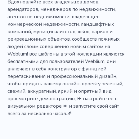
Сельское хозяйство
Надежность
Вдохновляйте всех владельцев домов,
арендаторов, менеджеров по недвижимости,
Органические
Удобрение
Техника
агентов по недвижимости, владельцев
коммерческой недвижимости, ландшафтных
Посадка деревьев
Грязь
Трава
компаний, муниципалитетов, школ, парков и
Плантации
Садовник
Без гмо
рекреационных объектов, сообществ пожилых
людей своим совершенно новым сайтом на
Услуги
Производство
Weblium! все шаблоны в этой коллекции являются
бесплатными для пользователей Weblium, они
Удаление деревьев
Рубить деревья
включают в себя конструктор с функцией
Обслуживание
Дубовый
перетаскивания и профессиональный дизайн,
чтобы придать вашему онлайн-проекту зеленый,
Установка рулонного газона
Фабрика
свежий, аккуратный, яркий и опрятный вид.
просмотрите демонстрацию, ⏩ настройте ее в
Сад
Садоводство
Биоразнообразие
визуальном редакторе ⏩ и запустите свой сайт
Экологически чистый
Завод
Природа
всего за несколько часов.🎉