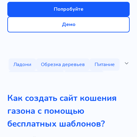
Попробуйте
Демо
Ладони
Обрезка деревьев
Питание
Сельское хозяйство
Садоводство
Минералы
Мастерская
Мастер-класс
Как создать сайт кошения
Мед
Продажа
Инвентарь
газона с помощью
Газонокосилка
Имущественные дела
бесплатных шаблонов?
Обрезка деревьев
Реконструкция