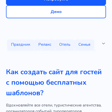
Демо
Праздник
Релакс
Отель
Семья
Удовольствие
Комфорт
Вечеринка
Курорт
Домик
Спа
Уютный
Как создать сайт для гостей
Просмотр
Мотель
Квартира
с помощью бесплатных
Бронирование
Услуги
Комната
шаблонов?
Расслабляющий
Уникальный
Эстетический
Средства
Жилье
Вдохновляйте все отели, туристические агентства,
организаторов событий, туроператоров,