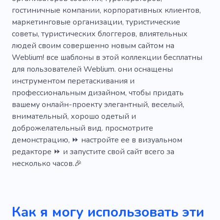
Кровать и завтрак
Пансионат
гостиничные компании, корпоративных клиентов,
маркетинговые организации, туристические
Общежитие
советы, туристических блоггеров, влиятельных
Проживание в курортном стиле
людей своим совершенно новым сайтом на
Weblium! все шаблоны в этой коллекции бесплатны
Пансионат
Празднование
Украшение
для пользователей Weblium. они оснащены
инструментом перетаскивания и
Подарок
Обнаженная
Веселье
профессиональным дизайном, чтобы придать
Питание
вашему онлайн-проекту элегантный, веселый,
внимательный, хорошо одетый и
доброжелательный вид. просмотрите
демонстрацию, ⏩ настройте ее в визуальном
редакторе ⏩ и запустите свой сайт всего за
несколько часов.🎉
Как я могу использовать эти