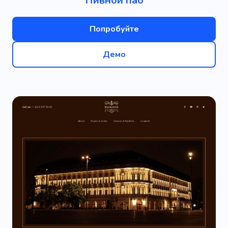
Пивной паб
Попробуйте
Демо