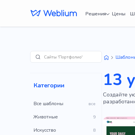
Решения
Цены
Ш
Сайты 'Портфолио'
Шаблон
Поиск
13 
Категории
Создайте у
разработан
Все шаблоны
все
Животные
9
Искусство
8