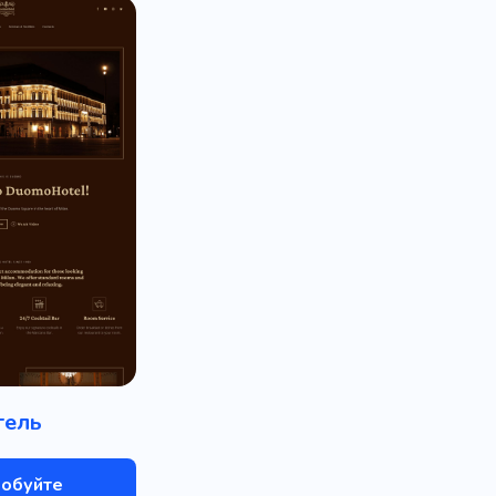
тель
обуйте