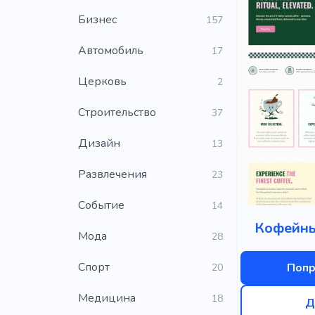
Бизнес
157
Автомобиль
17
Церковь
2
Строительство
37
Дизайн
13
Развлечения
23
Событие
14
Кофейны
Мода
28
Cпорт
Попр
20
Медицина
18
Д