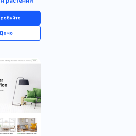
н растений
пробуйте
Демо