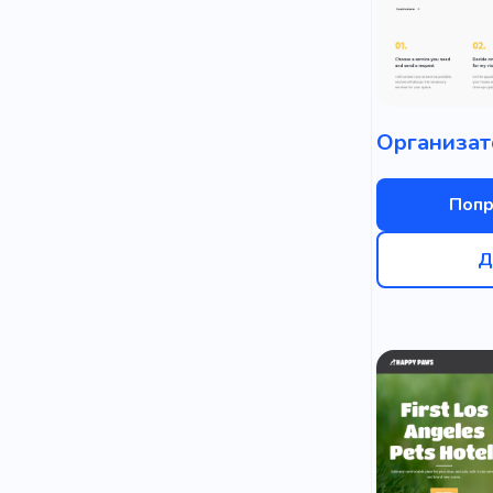
Попр
Д