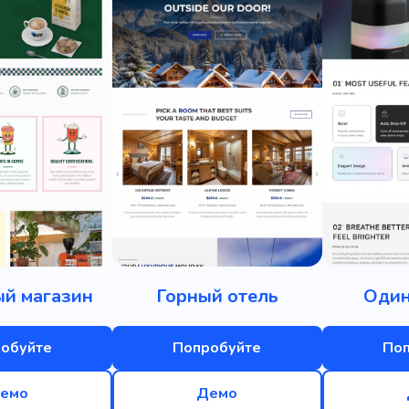
й магазин
Горный отель
Один
обуйте
Попробуйте
По
емо
Демо