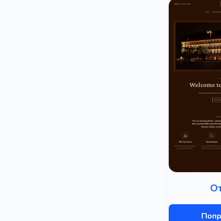
О
Попр