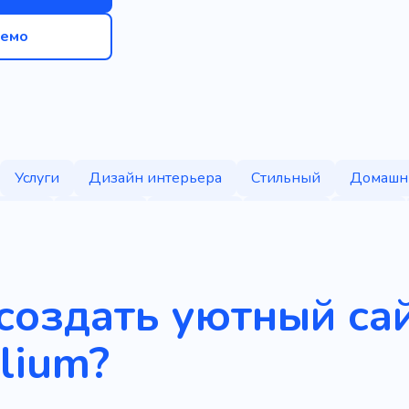
емо
Услуги
Дизайн интерьера
Стильный
Домашн
Отель
Удобство
Квартира
Комната
Жилье
е
Пансионат
Аксессуары
Домашний декор
Природа
Домик
Спа
Мотель
Бронировани
создать уютный сай
кий
Средства
Кровать и завтрак
Красота
Дек
lium?
Сохранять
Творческий
Украшение
Электронн
т
Опыт
Завтрак
Открытый
Бутик
Просмо