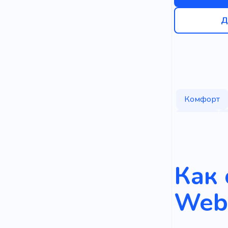
Д
Комфорт
Релакс
Общежити
Курорт
Как 
Эстетичес
Web
Продукт
Специалис