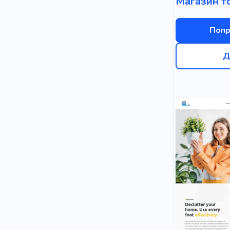
Попр
Д