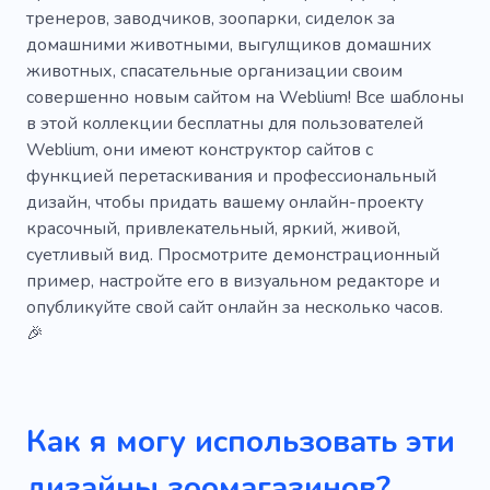
Няня домашних животных
тренеров, заводчиков, зоопарки, сиделок за
домашними животными, выгулщиков домашних
Хладнокровный питомец
Грумер
животных, спасательные организации своим
Отель
Такси
Хаски
Счастливый
совершенно новым сайтом на Weblium! Все шаблоны
в этой коллекции бесплатны для пользователей
Мех
Домашний
Хладнокровный
Weblium, они имеют конструктор сайтов с
функцией перетаскивания и профессиональный
Рептилия
Змея
Кролик
Услуги
дизайн, чтобы придать вашему онлайн-проекту
Жестокость
Любовь
Обучение
красочный, привлекательный, яркий, живой,
суетливый вид. Просмотрите демонстрационный
Виды
Крыса
Черепаха
Комфорт
пример, настройте его в визуальном редакторе и
опубликуйте свой сайт онлайн за несколько часов.
Опыт
Уютный
Специалист
🎉
Медсестра
Рыба
Птица
Няня
Лошади
Лабрадор хаски
Как я могу использовать эти
дизайны зоомагазинов?