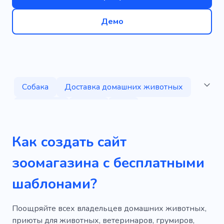
Демо
Собака
Доставка домашних животных
Животное
Сидел
Кит
Выгул собаки
Питомец сидит
Как создать сайт
Ветеринарный врач
Лапа
зоомагазина с бесплатными
Доставка пищи
Убежище
Питомник
шаблонами?
Лабрадоры
Питание
Товары для кошек
Поощряйте всех владельцев домашних животных,
приюты для животных, ветеринаров, грумиров,