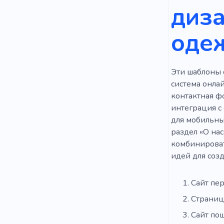
диза
оде
Эти шаблоны 
система онлай
контактная фо
интеграция с
для мобильны
раздел «О нас
комбинировать
идей для соз
Сайт пе
Страниц
Сайт по