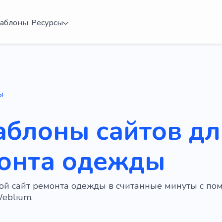
аблоны
Ресурсы
ы
аблоны сайтов дл
онта одежды
вой сайт ремонта одежды в считанные минуты с п
eblium.