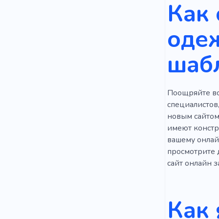
Как 
Свадебные
оде
Индивидуа
шаб
Уход за о
Художник
Поощряйте все
Изменени
специалистов
новым сайтом 
имеют констр
вашему онлай
просмотрите 
сайт онлайн з
Как 