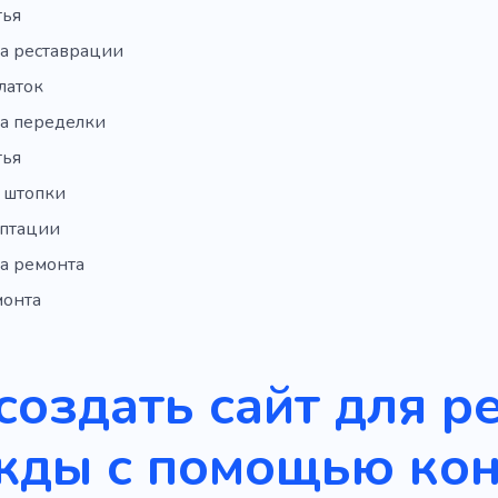
тья
а реставрации
латок
а переделки
тья
 штопки
аптации
а ремонта
монта
создать сайт для р
жды с помощью кон