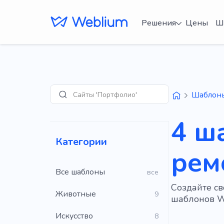
Решения
Цены
Ш
Сайты 'Портфолио'
Шаблон
Поиск
4 ш
Категории
рем
Все шаблоны
все
Создайте с
Животные
9
шаблонов W
Искусство
8