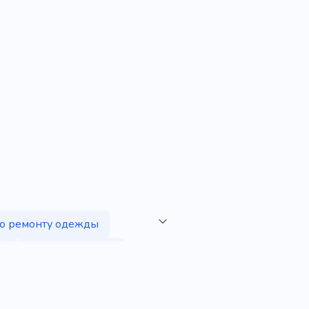
по ремонту одежды
ды
Ремонт одежды
сульные наряды
да
Активная одежда