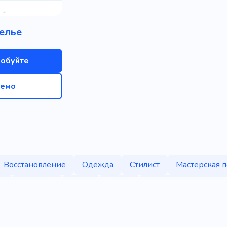
елье
обуйте
емо
Восстановление
Одежда
Стилист
Мастерская 
й
Текстиль
Кожа
Обувь
Переработка одеж
Шитье
Ткань
Аксессуары
Коллекция
Кап
ая коммерция
Дизайнер
Продукт
Бутик
Мо