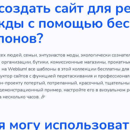
создать сайт для р
 платья
Радуга
Замша
Купальники
Сумка
жды с помощью бес
льный пошив
Одежда
Искусственный интеллект
лонов?
деждой
Модница
Сумочки
Сшитое платье
Сш
Ремень
Продажа
Модный
Высокое качеств
х людей, семьи, энтузиастов моды, экологически сознате
я
Мастерская по ремонту одежды
, организации, бутики, комиссионные магазины, прокатн
на Weblium! все шаблоны в этой коллекции бесплатны для
уктор сайтов с функцией перетаскивания и профессионал
н-проекту потертый, потрепанный, красочный, тщательны
демонстрационный пример, настройте его в визуальном р
а несколько часов. 🎉
я могу использоват