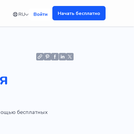
Начать бесплатно
RU
Войти
я
омощью бесплатных