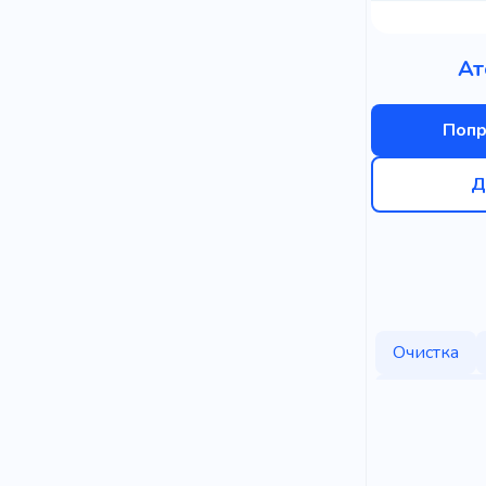
Ат
Попр
Д
Очистка
Джинсовы
Сапожник
Электронн