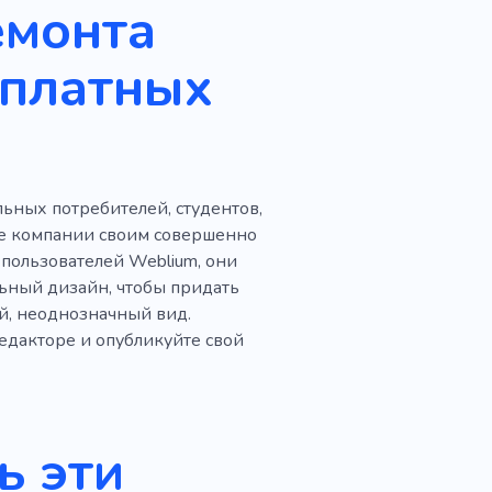
емонта
Ателье одежды
платных
Ателье
Барокко
итый костюм
Платье
о
Ремесленники
льных потребителей, студентов,
ые компании своим совершенно
 пользователей Weblium, они
ьный дизайн, чтобы придать
й, неоднозначный вид.
едакторе и опубликуйте свой
ь эти