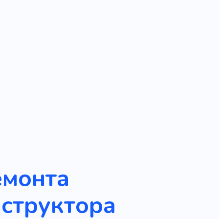
емонта
структора