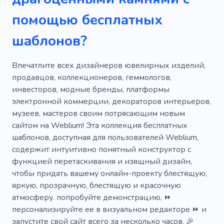
Ювелирные изделия
Роскошь
помощью бесплатных
Серебро
Бутик
Украшение
шаблонов?
Ателье
Стилист
Преподаватель
Вишня
Граффити
Новые идеи
Впечатлите всех дизайнеров ювелирных изделий,
продавцов, коллекционеров, геммологов,
Художник
Радуга
Шедевр
инвесторов, модные бренды, платформы
электронной коммерции, декораторов интерьеров,
Художественное произведение
Барокко
музеев, мастеров своим потрясающим новым
Скульптуры
Художник
сайтом на Weblium! Эта коллекция бесплатных
шаблонов, доступная для пользователей Weblium,
содержит интуитивно понятный конструктор с
функцией перетаскивания и изящный дизайн,
чтобы придать вашему онлайн-проекту блестящую,
яркую, прозрачную, блестящую и красочную
атмосферу. попробуйте демонстрацию, ⏩
персонализируйте ее в визуальном редакторе ⏩ и
запустите свой сайт всего за несколько часов. 🎉