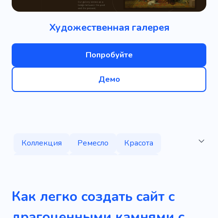
Художественная галерея
Попробуйте
Демо
Коллекция
Ремесло
Красота
Бриллиант
Зеленый
Золото
Драгоценные камни
Камень
Как легко создать сайт с
Кристалл
Кольцо
драгоценными камнями с