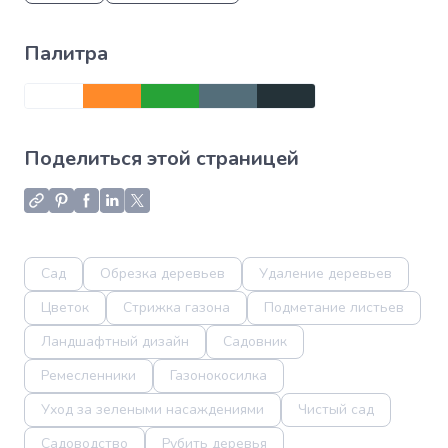
Палитра
Поделиться этой страницей
Сад
Обрезка деревьев
Удаление деревьев
Цветок
Стрижка газона
Подметание листьев
Ландшафтный дизайн
Садовник
Ремесленники
Газонокосилка
Уход за зелеными насаждениями
Чистый сад
Садоводство
Рубить деревья