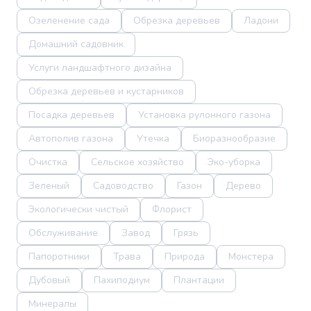
Озеленение сада
Обрезка деревьев
Ладони
Домашний садовник
Услуги ландшафтного дизайна
Обрезка деревьев и кустарников
Посадка деревьев
Установка рулонного газона
Автополив газона
Утечка
Биоразнообразие
Очистка
Сельское хозяйство
Эко-уборка
Зеленый
Садоводство
Газон
Дерево
Экологически чистый
Флорист
Обслуживание
Завод
Грязь
Папоротники
Трава
Природа
Монстера
Дубовый
Пахиподиум
Плантации
Минералы