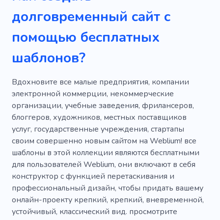
Конструктор всплывающих окон
долговременный сайт с
Лакирование
Штамп
Услуги
помощью бесплатных
Упаковка
Уникальный
Творческий
шаблонов?
Блеск
Вдохновите все малые предприятия, компании
электронной коммерции, некоммерческие
организации, учебные заведения, фрилансеров,
блоггеров, художников, местных поставщиков
услуг, государственные учреждения, стартапы
своим совершенно новым сайтом на Weblium! все
шаблоны в этой коллекции являются бесплатными
для пользователей Weblium, они включают в себя
конструктор с функцией перетаскивания и
профессиональный дизайн, чтобы придать вашему
онлайн-проекту крепкий, крепкий, вневременной,
устойчивый, классический вид. просмотрите