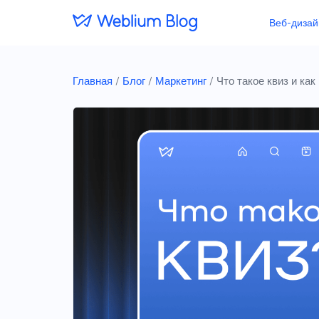
Веб-дизай
Главная
/
Блог
/
Маркетинг
/
Что такое квиз и ка