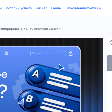
н
Истории успеха
Бизнес
Гайды
Обновления Weblium
к генерировать качественные заявки