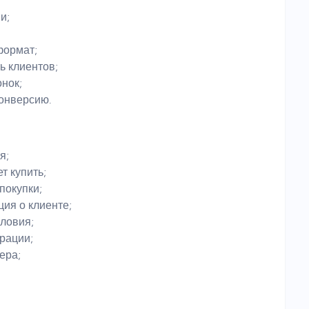
и;
формат;
 клиентов;
нок;
конверсию.
я;
т купить;
покупки;
ия о клиенте;
ловия;
рации;
ера;