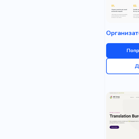
Попр
Д