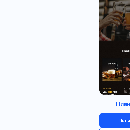
Пивн
Попр