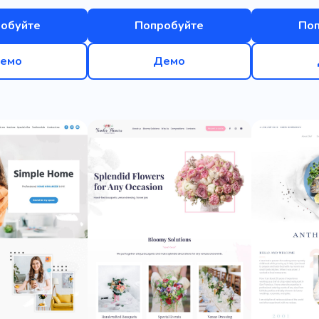
обуйте
Попробуйте
По
емо
Демо