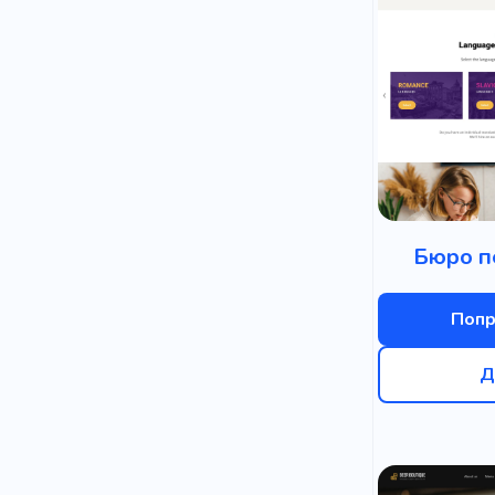
Бюро п
Попр
Д