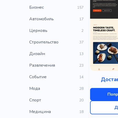
Бизнес
157
Автомобиль
17
Церковь
2
Строительство
37
Дизайн
13
Развлечения
23
Событие
14
Доста
Мода
28
Попр
Cпорт
20
Д
Медицина
18