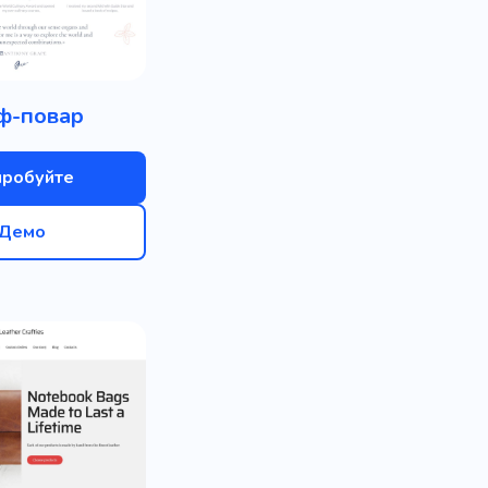
ф-повар
пробуйте
Демо