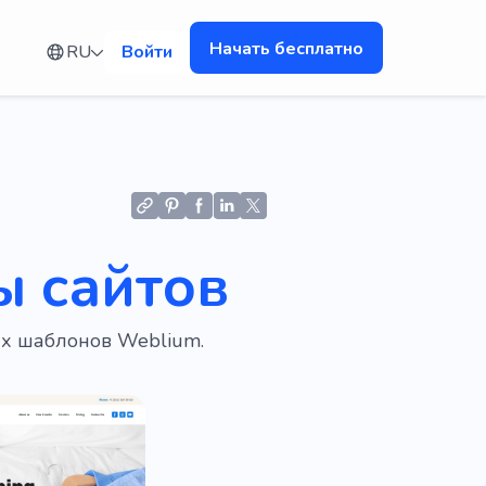
Начать бесплатно
RU
Войти
ы сайтов
ых шаблонов Weblium.