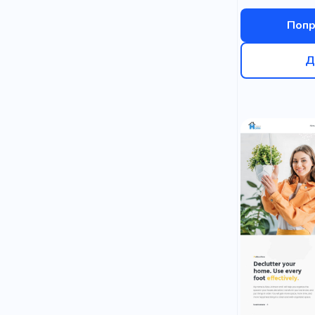
Попр
Д