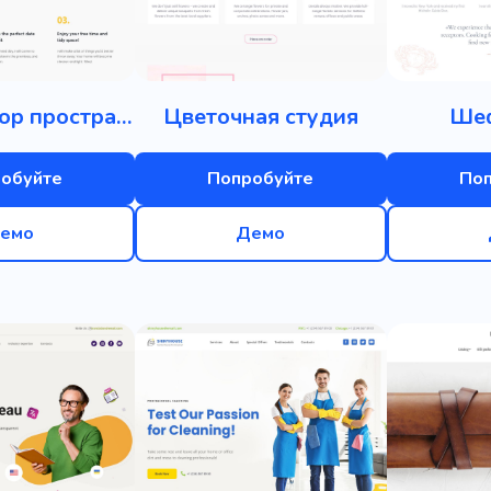
Организатор пространства
Цветочная студия
Ше
обуйте
Попробуйте
По
емо
Демо