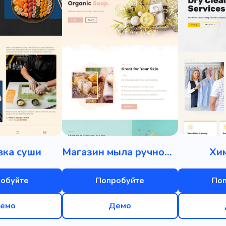
вка суши
Магазин мыла ручной работы
Хи
обуйте
Попробуйте
По
емо
Демо