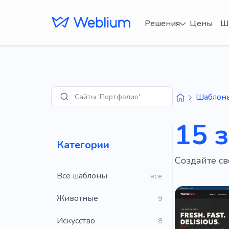
Решения
Цены
Ш
Сайты 'Портфолио'
Шаблон
Поиск
15 
Категории
Создайте св
Все шаблоны
все
Животные
9
Искусство
8