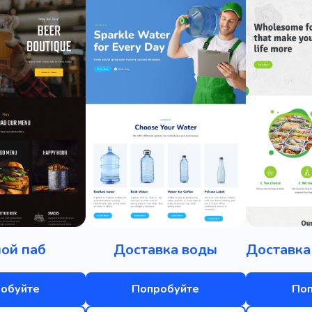
ой паб
Доставка воды
Доставка
обуйте
Попробуйте
По