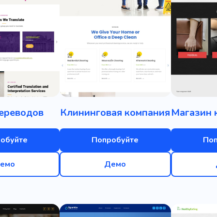
ереводов
Клининговая компания
обуйте
Попробуйте
По
емо
Демо