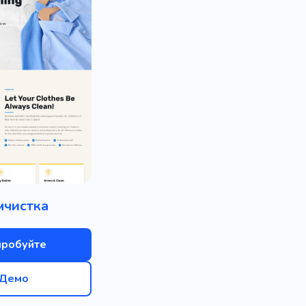
мчистка
пробуйте
Демо