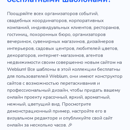
Сад
Садоводство
Папоротники
Повод
Творческий
Садоводство
Поощряйте всех организаторов событий,
свадебных координаторов, корпоративных
Наполненный светом
Украшение
компаний, индивидуальных клиентов, ресторанов,
гостиниц, похоронных бюро, организаторов
Уникальный
Элегантный
вечеринок, сувенирных магазинов, дизайнеров
Домашний садовник
Посажены вручную
интерьеров, садовых центров, любителей цветов,
декораторов, интернет-магазинов, агентов
Праздничное дерево
недвижимости своим совершенно новым сайтом на
Weblium! Все шаблоны в этой коллекции бесплатны
Елочные украшения
для пользователей Weblium, они имеют конструктор
Ландшафтный дизайн
Садовник
сайтов с возможностью перетаскивания и
профессиональный дизайн, чтобы придать вашему
Чистый сад
Зеленый
Пахиподиум
онлайн проекту красочный, яркий, ароматный,
нежный, цветущий вид. Просмотрите
демонстрационный пример, настройте его в
визуальном редакторе и опубликуйте свой сайт
онлайн за несколько часов. 🎉