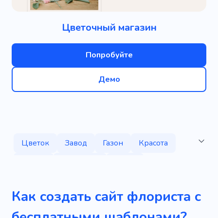
Цветочный магазин
Попробуйте
Демо
Цветок
Завод
Газон
Красота
Состав
Праздник
Букет
Флорариум
Озеленение сада
Как создать сайт флориста с
Вечнозеленые растения
Природа
бесплатными шаблонами?