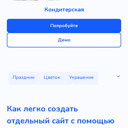
Кондитерская
Попробуйте
Демо
Праздник
Цветок
Украшение
Индивидуальная отделка
Флорист
Завод
Красота
Состав
Творческий
Как легко создать
Букет
Флорариум
Озеленение сада
отдельный сайт с помощью
Вечнозеленые растения
Газон