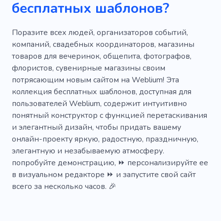
бесплатных шаблонов?
Наполненный светом
Услуги
Органические
Орнамент
Поразите всех людей, организаторов событий,
компаний, свадебных координаторов, магазины
Уникальный
Место проведения
товаров для вечеринок, общепита, фотографов,
флористов, сувенирные магазины своим
Ручная работа
Мука
потрясающим новым сайтом на Weblium! Эта
Елочные украшения
Вечеринка
Мед
коллекция бесплатных шаблонов, доступная для
пользователей Weblium, содержит интуитивно
понятный конструктор с функцией перетаскивания
и элегантный дизайн, чтобы придать вашему
онлайн-проекту яркую, радостную, праздничную,
элегантную и незабываемую атмосферу.
попробуйте демонстрацию, ⏩ персонализируйте ее
в визуальном редакторе ⏩ и запустите свой сайт
всего за несколько часов. 🎉