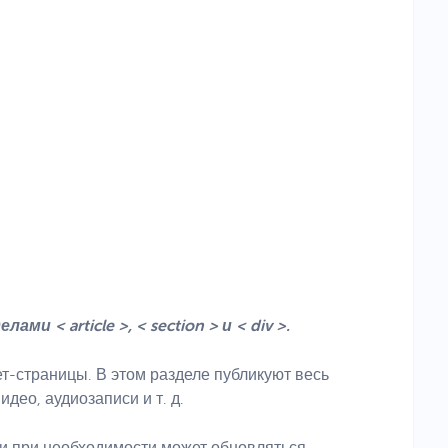
ми < article >, < section > и < div >.
-страницы. В этом разделе публикуют весь
идео, аудиозаписи и т. д.