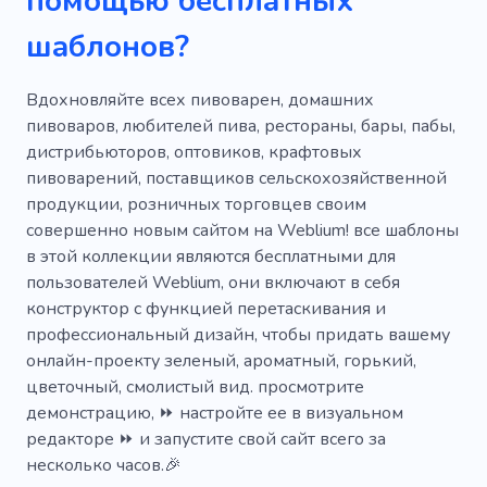
помощью бесплатных
Виноделие
Производство вина
шаблонов?
Алкогольные напитки
Винодельческая промышленность
Вдохновляйте всех пивоварен, домашних
пивоваров, любителей пива, рестораны, бары, пабы,
Приготовление пищи
Ремесло
дистрибьюторов, оптовиков, крафтовых
пивоварений, поставщиков сельскохозяйственной
Питание
Рецепт
Фестиваль
продукции, розничных торговцев своим
Пивоварня
совершенно новым сайтом на Weblium! все шаблоны
в этой коллекции являются бесплатными для
пользователей Weblium, они включают в себя
конструктор с функцией перетаскивания и
профессиональный дизайн, чтобы придать вашему
онлайн-проекту зеленый, ароматный, горький,
цветочный, смолистый вид. просмотрите
демонстрацию, ⏩ настройте ее в визуальном
редакторе ⏩ и запустите свой сайт всего за
несколько часов.🎉