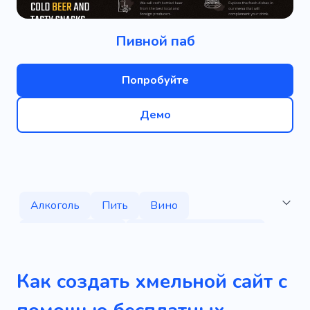
Пивной паб
Попробуйте
Демо
Алкоголь
Пить
Вино
Дегустация вин
Алкогольные изделия
Пиво
Сидр
Солод
Как создать хмельной сайт с
Магазин алкогольных напитков