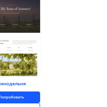
инодельня
Попробовать