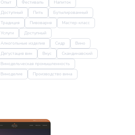
Опыт
Фестиваль
Напиток
Доступный
Пить
Бутылированный
Традиция
Пивоварня
Мастер-класс
Услуги
Доступный
Алкогольные изделия
Сидр
Вино
Дегустация вин
Вкус
Скандинавский
Винодельческая промышленность
Виноделие
Производство вина