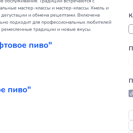
ое обслуживание. Традиции встречаются с
льные мастер-классы и мастер-классы. Хмель и
К
я дегустации и обмена рецептами. Включена
льно подходит для профессиональных любителей
ет ремесленные традиции и новые вкусы.
фтовое пиво"
П
П
е пиво"