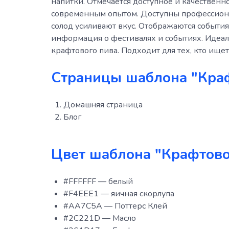
напитки. Отмечается доступное и качественн
современным опытом. Доступны профессиона
солод усиливают вкус. Отображаются событи
информация о фестивалях и событиях. Идеа
крафтового пива. Подходит для тех, кто ищ
Страницы шаблона "Кра
Домашняя страница
Блог
Цвет шаблона "Крафтово
#FFFFFF — белый
#F4EEE1 — яичная скорлупа
#AA7C5A — Поттерс Клей
#2C221D — Масло