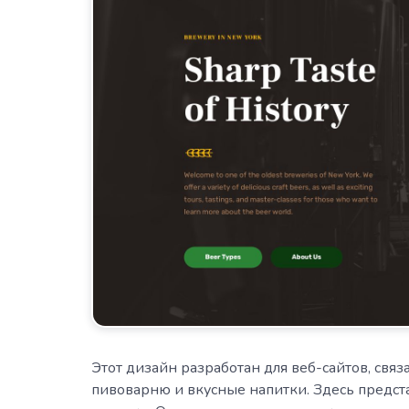
Этот дизайн разработан для веб-сайтов, свя
пивоварню и вкусные напитки. Здесь предс