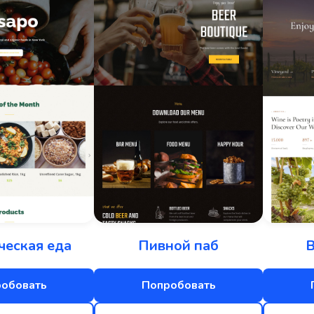
ческая еда
Пивной паб
В
обовать
Попробовать