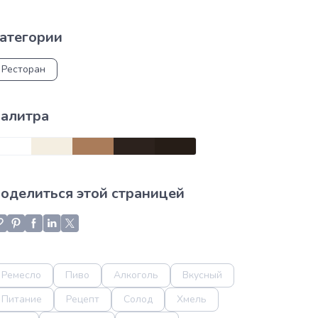
атегории
Ресторан
алитра
оделиться этой страницей
Ремесло
Пиво
Алкоголь
Вкусный
Питание
Рецепт
Солод
Хмель