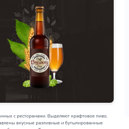
занных с ресторанами. Выделяют крафтовое пиво,
тавлены вкусные разливные и бутылированные