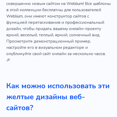
Мороженое
Молоко
Полосы
совершенно новым сайтом на Weblium! Все шаблоны
в этой коллекции бесплатны для пользователей
Чаепитие
Вегетарианское меню
Вкус
Weblium, они имеют конструктор сайтов с
функцией перетаскивания и профессиональный
Пекарня
Десерты
Горячие напитки
дизайн, чтобы придать вашему онлайн-проекту
Кухонный гарнитур
Вкусовые сочетания
яркий, веселый, теплый, яркий, солнечный вид.
Просмотрите демонстрационный пример,
Компания
Красота
Украшение
настройте его в визуальном редакторе и
опубликуйте свой сайт онлайн за несколько часов.
Праздник
День рождения
Природа
🎉
Глазурь
Крем
Наполнители
Косметические средства
Масла
Как можно использовать эти
желтые дизайны веб-
сайтов?