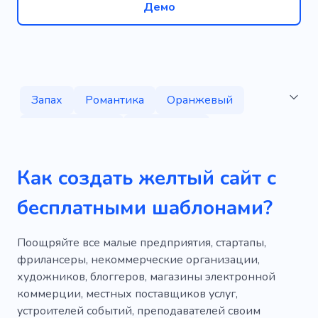
Демо
Запах
Романтика
Оранжевый
Коммерческий
Творческий
Демонстрировать
Редизайн
Как создать желтый сайт с
Татуировка
Питание
Продукт
бесплатными шаблонами?
Кофе
Приготовление пищи
Удовольствие
Кафе
Выпечка
Поощряйте все малые предприятия, стартапы,
фрилансеры, некоммерческие организации,
Ягода
Хлеб
Углеводов
Сыр
художников, блоггеров, магазины электронной
коммерции, местных поставщиков услуг,
Файлы cookie
Первые блюда
устроителей событий, преподавателей своим