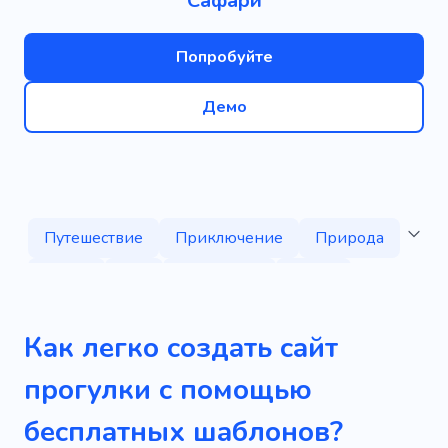
Сафари
Попробуйте
Демо
Путешествие
Приключение
Природа
Досуг
Тур
География
Гонка
Дикая природа
Туризм
Релакс
Как легко создать сайт
Пейзажи
Африка
Набережная
прогулки с помощью
Танзания
Пешие прогулки
Сафари
бесплатных шаблонов?
Дайвинг
Удочка
Экскурсия