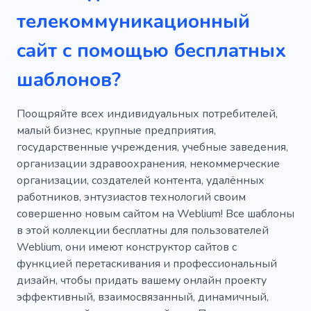
телекоммуникационный
Телефон
Положение
Руанда
сайт с помощью бесплатных
Поставщик
Телефон
Решение
шаблонов?
Ноутбук
Система
Поддержка
Мобильный телефон
Электроника
Поощряйте всех индивидуальных потребителей,
малый бизнес, крупные предприятия,
Сети
Неисправности
государственные учреждения, учебные заведения,
организации здравоохранения, некоммерческие
организации, создателей контента, удалённых
работников, энтузиастов технологий своим
совершенно новым сайтом на Weblium! Все шаблоны
в этой коллекции бесплатны для пользователей
Weblium, они имеют конструктор сайтов с
функцией перетаскивания и профессиональный
дизайн, чтобы придать вашему онлайн проекту
эффективный, взаимосвязанный, динамичный,