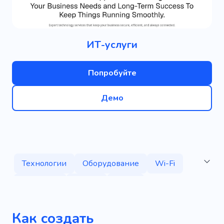
ИТ-услуги
Попробуйте
Демо
Технологии
Оборудование
Wi-Fi
Общение
Услуги
Офис
Безопасность
Облачное хранилище
Как создать
Маршрутизатор
Онлайн
Провайдер