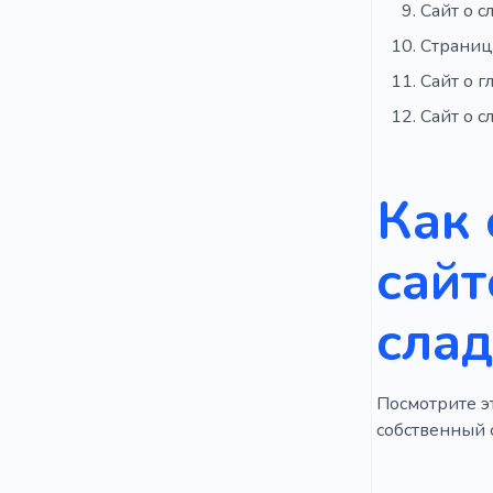
Сайт о с
Страниц
Сайт о г
Сайт о с
Как 
сайт
слад
Посмотрите эт
собственный с