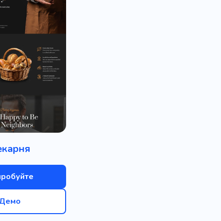
екарня
пробуйте
Демо