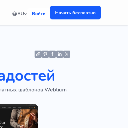
Начать бесплатно
RU
Войти
адостей
платных шаблонов Weblium.