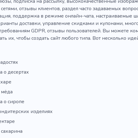
юзы, подписка на рассылку, высококачественные изображ
етями, отзывы клиентов, раздел часто задаваемых вопросо
ция, поддержка в режиме онлайн-чата, настраиваемые ш
варианты доставки, управление скидками и купонами, мно
 требованиям GDPR, отзывы пользователей. Вы можете ком
ть их, чтобы создать сайт любого типа. Вот несколько ид
ладостях
а о десертах
ахаре
 мёда
а о сиропе
кондитерских изделиях
ектаре
 сахарина