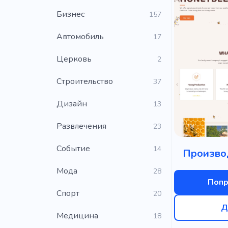
Бизнес
157
Автомобиль
17
Церковь
2
Строительство
37
Дизайн
13
Развлечения
23
Событие
14
Произво
Мода
28
Попр
Cпорт
20
Д
Медицина
18