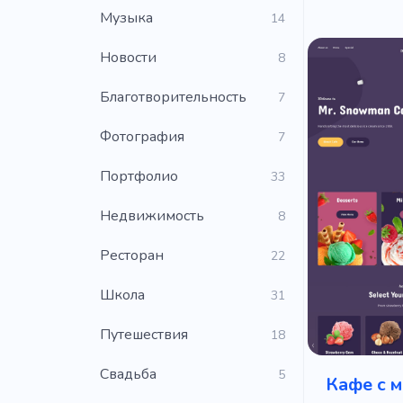
Музыка
14
Новости
8
Благотворительность
7
Фотография
7
Портфолио
33
Недвижимость
8
Ресторан
22
Школа
31
Путешествия
18
Свадьба
5
Кафе с 