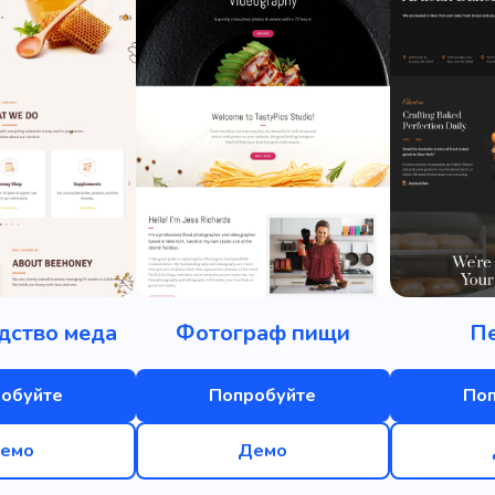
дство меда
Фотограф пищи
П
обуйте
Попробуйте
По
емо
Демо