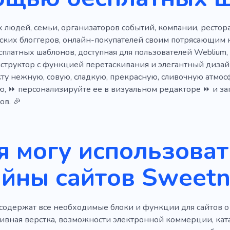
гарнитур
Орех
Ингредиенты
 людей, семьи, организаторов событий, компании, рестор
ских блоггеров, онлайн-покупателей своим потрясающим н
сплатных шаблонов, доступная для пользователей Weblium
структор с функцией перетаскивания и элегантный дизай
ту нежную, совую, сладкую, прекрасную, сливочную атмос
, ⏩ персонализируйте ее в визуальном редакторе ⏩ и запу
ов. 🎉
я могу использоват
йны сайтов Sweetn
содержат все необходимые блоки и функции для сайтов о 
тивная верстка, возможности электронной коммерции, ката