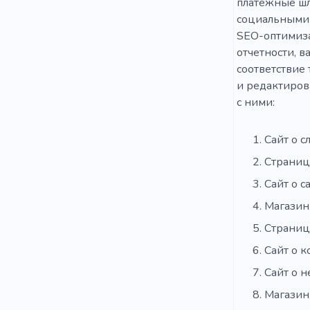
платежные шл
социальными с
SEO-оптимиза
отчетности, 
соответствие
и редактирова
с ними:
Сайт о с
Страниц
Сайт о с
Магазин
Страниц
Сайт о 
Сайт о н
Магазин