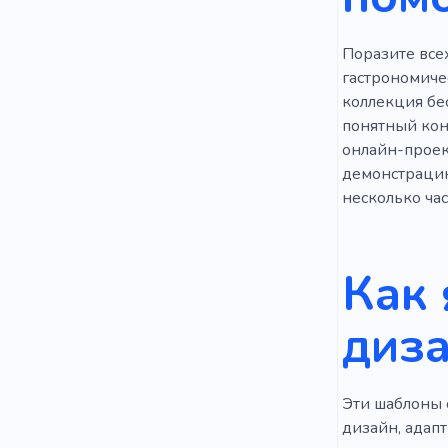
Кухонный 
Поразите всех
гастрономиче
коллекция бе
понятный кон
онлайн-проек
демонстрацию
несколько час
Как 
диза
Эти шаблоны 
дизайн, адап