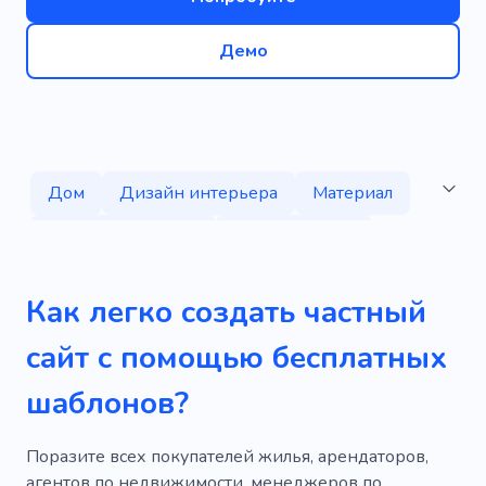
Демо
Дом
Дизайн интерьера
Материал
Демонстрировать
Собственность
Коммерческий
Квартира
Офис
Как легко создать частный
Домашний
Здание
Ремонт
сайт с помощью бесплатных
Стильный
Строители
Внешний вид
шаблонов?
Услуги
Опыт
Управление
Отель
Коттедж
Специалист
Творческий
Поразите всех покупателей жилья, арендаторов,
агентов по недвижимости, менеджеров по