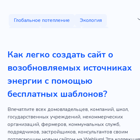
Глобальное потепление
Экология
Природа
Переработка
Климат
Экологически чистый
Среда
Зеленый
Как легко создать сайт о
Зеленая экономика
Стойкий
Энергия
возобновляемых источниках
Солнечная батарея
Решение
Аккумулятор
энергии с помощью
Стихийное бедствие
Кислород
бесплатных шаблонов?
Органические
Сохранение
Системы питания
Электроэнергия
Впечатлите всех домовладельцев, компаний, школ,
государственных учреждений, некоммерческих
Солнечная батарея
Ветряная мельница
организаций, фермеров, коммунальных служб,
подрядчиков, застройщиков, консультантов своим
Технологии
Экономика
потрясающим новым сайтом на Weblium! Эта коллекция