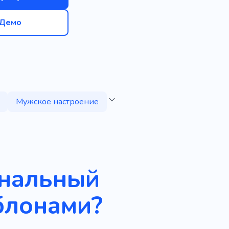
Демо
Мужское настроение
ональный
блонами?