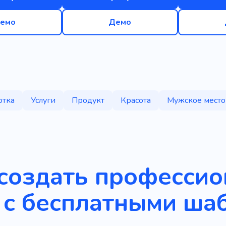
емо
Демо
отка
Услуги
Продукт
Красота
Мужское место
 создать професси
 с бесплатными ша