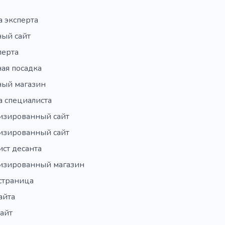
а эксперта
ный сайт
перта
ая посадка
ный магазин
а специалиста
изированный сайт
изированный сайт
ст десанта
изированный магазин
страница
айта
айт