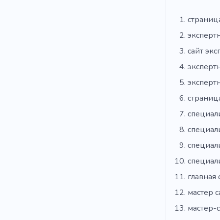
страниц
эксперт
сайт экс
экспертн
эксперт
страниц
специал
специал
специали
специал
главная 
мастер с
мастер-с