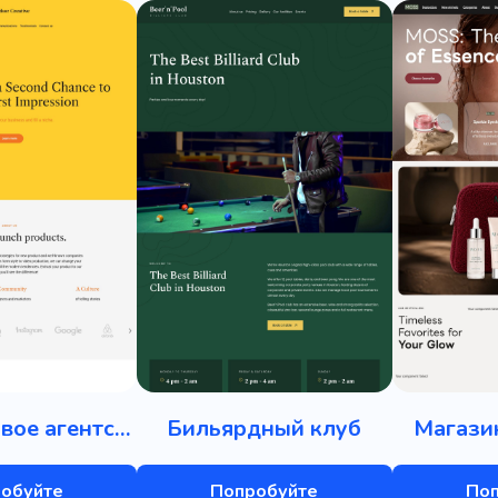
Брендинговое агентство
Бильярдный клуб
Магази
обуйте
Попробуйте
По