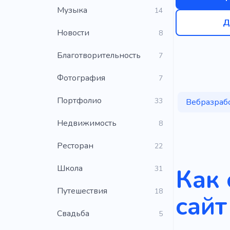
Музыка
14
Д
Новости
8
Благотворительность
7
Фотография
7
Портфолио
33
Вебразраб
Недвижимость
8
Ресторан
22
Школа
Как
31
Путешествия
18
сайт
Свадьба
5