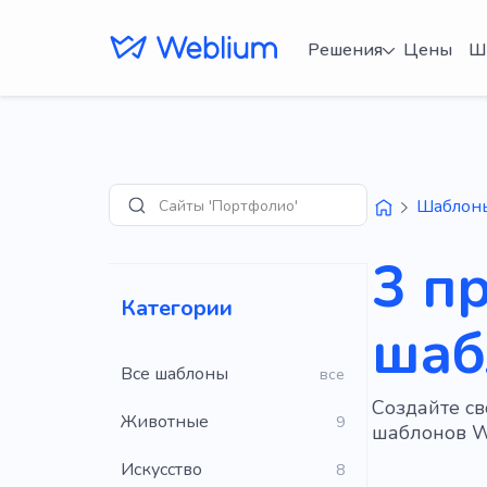
Решения
Цены
Ш
Сайты 'Портфолио'
Шаблон
Поиск
3 п
Категории
шаб
Все шаблоны
все
Создайте с
Животные
9
шаблонов W
Искусство
8