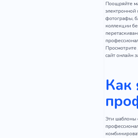
Поощряйте ма
электронной 
фотографы, б
коллекции бе
перетаскиван
профессионал
Просмотрите 
сайт онлайн з
Как 
про
Эти шаблоны 
профессионал
комбинировать