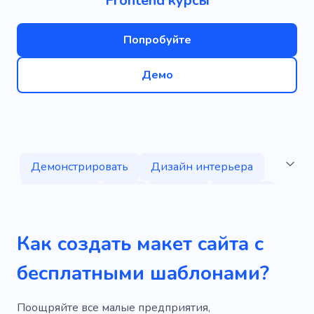
Frontend курсы
Попробуйте
Демо
Демонстрировать
Дизайн интерьера
Домашний
Дом
Здание
Строить
Рисунок
Обучение
Вебразработка
Как создать макет сайта с
Образование
бесплатными шаблонами?
Поощряйте все малые предприятия,