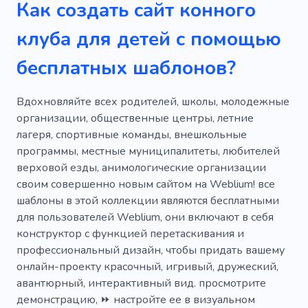
Как создать сайт конного
Безопасная верховая езда
клуба для детей с помощью
Верховая езда
бесплатных шаблонов?
Детский конно-спортивный клуб
Кролик
Вдохновляйте всех родителей, школы, молодежные
организации, общественные центры, летние
лагеря, спортивные команды, внешкольные
программы, местные муниципалитеты, любителей
верховой езды, анимологические организации
своим совершенно новым сайтом на Weblium! все
шаблоны в этой коллекции являются бесплатными
для пользователей Weblium, они включают в себя
конструктор с функцией перетаскивания и
профессиональный дизайн, чтобы придать вашему
онлайн-проекту красочный, игривый, дружеский,
авантюрный, интерактивный вид. просмотрите
демонстрацию, ⏩ настройте ее в визуальном