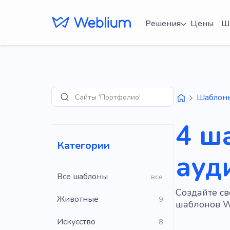
Решения
Цены
Ш
Сайты 'Портфолио'
Шаблон
Поиск
4 ш
Категории
ауд
Все шаблоны
все
Создайте св
Животные
9
шаблонов W
Искусство
8