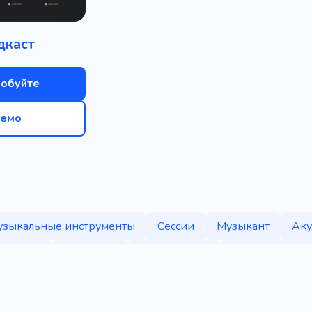
дкаст
обуйте
емо
зыкальные инструменты
Сессии
Музыкант
Аку
Диджей
Барабаны
Образование
Музыкальная с
аушники
Загрузить музыку
Хип-хоп
Волна
й
Информативный
Коммерческий
Спикер
Р