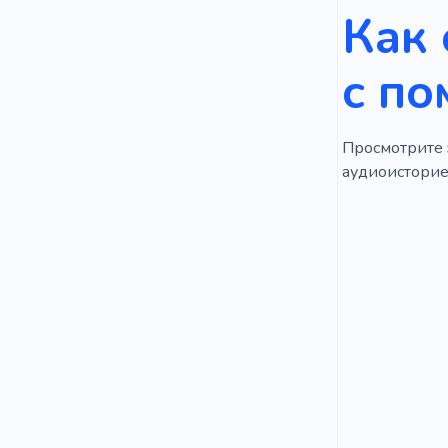
Как 
с по
Просмотрите э
аудиоисторией