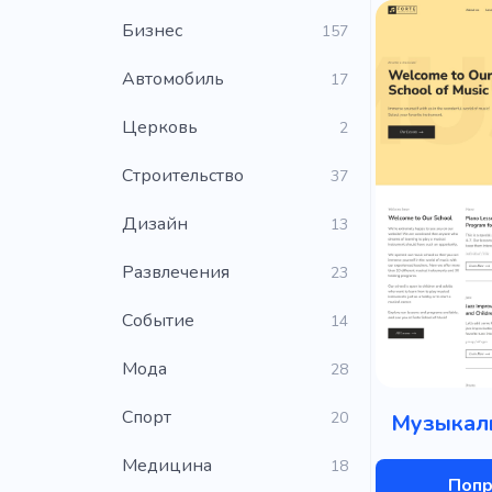
Бизнес
157
Автомобиль
17
Церковь
2
Строительство
37
Дизайн
13
Развлечения
23
Событие
14
Мода
28
Cпорт
20
Музыкал
Медицина
18
Попр