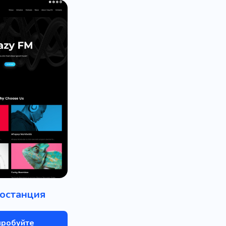
останция
пробуйте