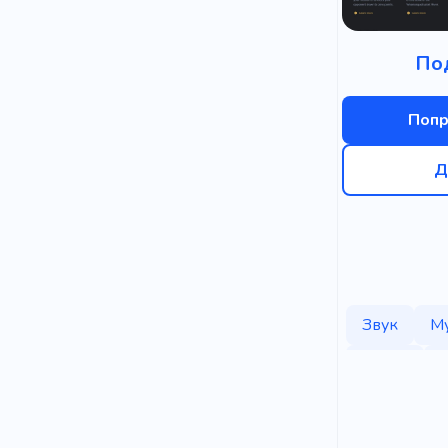
По
Попр
Д
Звук
Му
Танец
Театр
Н
Уникальны