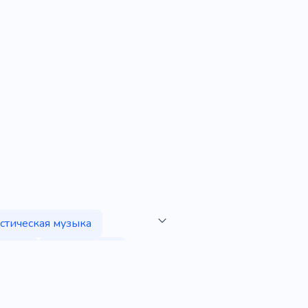
стическая музыка
тудия
Автор песен
Диктофон
Запись
егги
Подкаст