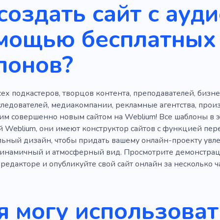
создать сайт с ауд
к
Слушатель
Аудио
Исполнитель
Фиолетовы
омощью бесплатных
льный
Эффект
Разнос
Сигналы
TikTok
лонов?
х подкастеров, творцов контента, преподавателей, бизне
сследователей, медиакомпании, рекламные агентства, про
им совершенно новым сайтом на Weblium! Все шаблоны в э
й Weblium, они имеют конструктор сайтов с функцией пер
ьный дизайн, чтобы придать вашему онлайн-проекту увле
инамичный и атмосферный вид. Просмотрите демонстрац
редакторе и опубликуйте свой сайт онлайн за несколько ча
я могу использоват