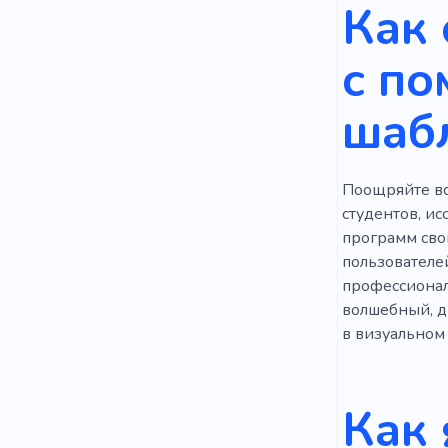
Как 
Передатчи
с п
Документа
шаб
Поощряйте все
студентов, и
программ сво
пользователе
профессионал
волшебный, д
в визуальном 
Как 