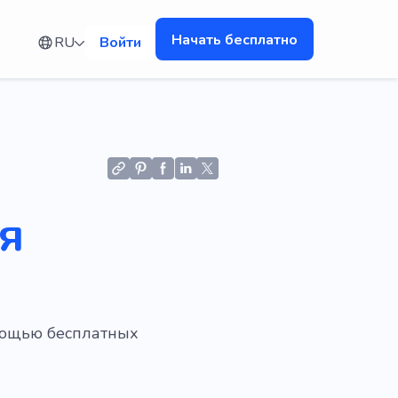
Начать бесплатно
RU
Войти
я
омощью бесплатных