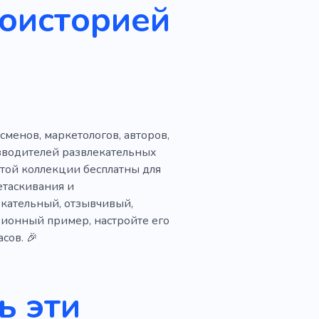
иоисторией
й
Подписчики
сменов, маркетологов, авторов,
изводителей развлекательных
той коллекции бесплатны для
етаскивания и
кательный, отзывчивый,
ионный пример, настройте его
сов. 🎉
ь эти