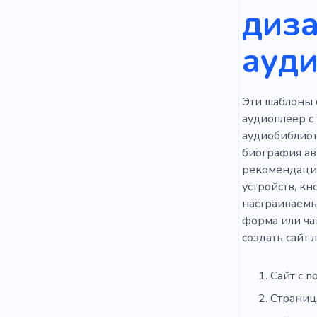
диза
ауди
Эти шаблоны 
аудиоплеер с
аудиобиблиот
биография ав
рекомендаций
устройств, кн
настраиваемы
форма или ча
создать сайт 
Сайт с 
Страниц